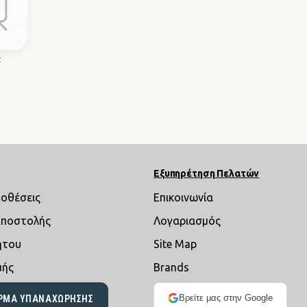
τ
Εξυπηρέτηση Πελατών
ποθέσεις
Επικοινωνία
Αποστολής
Λογαριασμός
ήτου
Site Map
μής
Brands
Βρείτε μας στην Google
ΡΜΑ ΥΠΑΝΑΧΏΡΗΣΗΣ