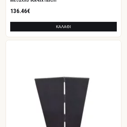
Μέταλλο 90x45x185cm
136.46€
ΚΑΛΆΘΙ