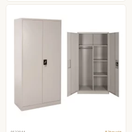
0522044
B2bmarkt