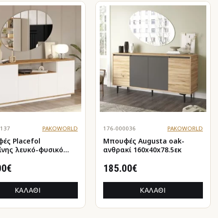
0137
PAKOWORLD
176-000036
PAKOWORLD
ές Placefol
Μπουφές Augusta oak-
ίνης λευκό-φυσικό
ανθρακί 160x40x78.5εκ
4.5x75εκ
00€
185.00€
ΚΑΛΆΘΙ
ΚΑΛΆΘΙ