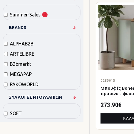
Summer-Sales
1
BRANDS
ALPHAB2B
ARTELIBRE
B2bmarkt
MEGAPAP
0285615
PAKOWORLD
Μπουφές Bohemian
πράσινο - φυσι
ΣΥΛΛΟΓΈΣ ΝΤΟΥΛΑΠΙΏΝ
180x40x75εκ.
273.90€
SOFT
ΚΑΛΆ