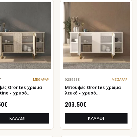
7
MEGAPAP
0289588
MEGAPAP
 Orontes χρώμα
Μπουφές Orontes χρώμα
tine - χρυσό
λευκό - χρυσό
,2x80εκ.
160x35,2x80εκ.
50€
203.50€
ΚΑΛΆΘΙ
ΚΑΛΆΘΙ