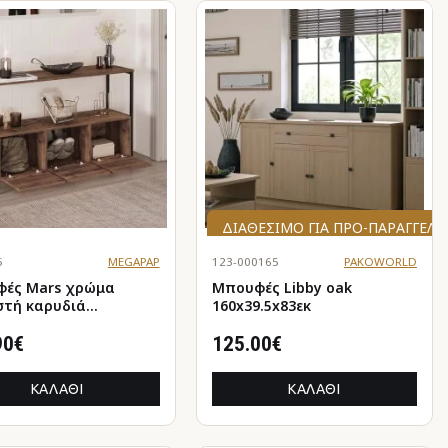
ΔΙΑΘΈΣΙΜΟ ΓΙΑ ΠΡΟ-ΠΑΡΑΓΓΕΛΊ
5
MEGAPAP
123-000165
PAKOWORLD
 Mars χρώμα
Μπουφές Libby oak
στή καρυδιά
160x39.5x83εκ
x80,1εκ.
90€
125.00€
ΚΑΛΆΘΙ
ΚΑΛΆΘΙ