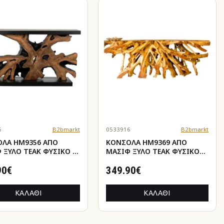
6
B2bmarkt
0533916
B2bmarkt
ΛΑ HM9356 ΑΠΟ
ΚΟΝΣΟΛΑ HM9369 ΑΠΟ
 ΞΥΛΟ ΤEAK ΦΥΣΙΚΟ -
ΜΑΣΙΦ ΞΥΛΟ ΤEAK ΦΥΣΙΚΟ
 150X40X80YΕΚ.
120Χ40Χ70Y EK.
90€
349.90€
ΚΑΛΆΘΙ
ΚΑΛΆΘΙ