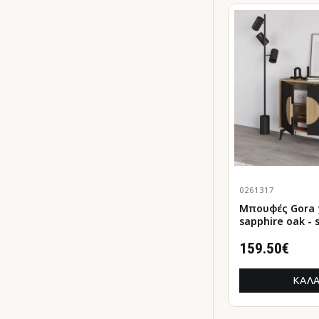
0261317
Μπουφές Gora χρώμα
sapphire oak - s
110x40x82εκ.
159.50€
ΚΑΛΆ