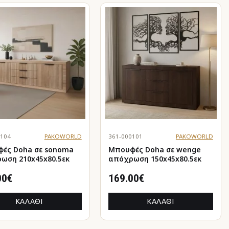
0104
PAKOWORLD
361-000101
PAKOWORLD
Doha σε sonoma
Μπουφές Doha σε wenge
ωση 210x45x80.5εκ
απόχρωση 150x45x80.5εκ
00€
169.00€
ΚΑΛΆΘΙ
ΚΑΛΆΘΙ