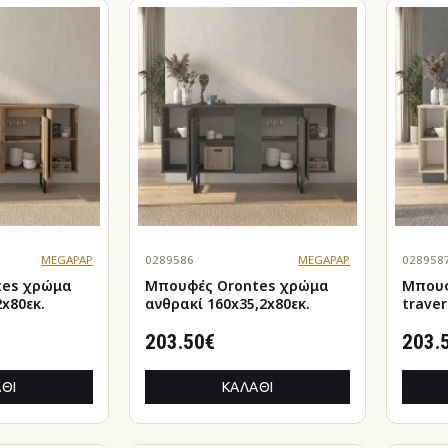
MEGAPAP
0289586
MEGAPAP
028958
ρώμα
Μπουφές Orontes χρώμα
Μπουφές
2x80εκ.
ανθρακί 160x35,2x80εκ.
traver
160x35
203.50€
203.
ΘΙ
ΚΑΛΆΘΙ