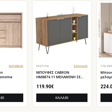
ALPHAB2B
0521154
B2bmarkt
176-00
on
ΜΠΟΥΦΕΣ CABRON
Μπουφ
 Sonoma
HM8874.11 ΜΕΛΑΜΙΝΗ ΣΕ
μελαμ
ΦΥΣΙΚΟ-ΑΝΘΡΑΚΙ-ΜΑΥΡΑ
180x4
ΜΕΤΑΛ.ΠΟΔΙΑ 142X40X83Υεκ.
119.90€
224.
ΘΙ
ΚΑΛΆΘΙ