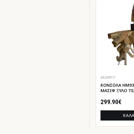
0533917
ΚΟΝΣΟΛΑ HM93
ΜΑΣΙΦ ΞΥΛΟ ΤE
120Χ36Χ70Y εκ.
299.90€
ΚΑΛΆ