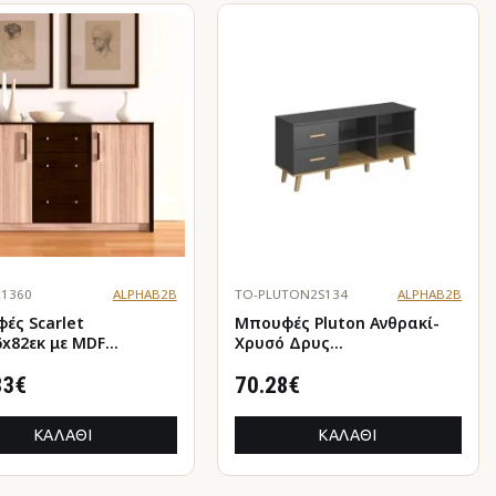
R1360
ALPHAB2B
TO-PLUTON2S134
ALPHAB2B
ές Scarlet
Μπουφές Pluton Ανθρακί-
6x82εκ με MDF
Χρυσό Δρυς
σμηση Σονόμα-Βέγκε
134.1x40x60.6cm
83€
70.28€
ΚΑΛΆΘΙ
ΚΑΛΆΘΙ