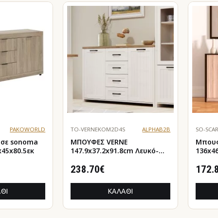
PAKOWORLD
TO-VERNEKOM2D4S
ALPHAB2B
SO-SCA
a
ΜΠΟΥΦΕΣ VERNE
Μπουφ
45x80.5εκ
147.9x37.2x91.8cm Λευκό-
136x4
Φυσικό Δρυς
Διακό
238.70€
172.
ΘΙ
ΚΑΛΆΘΙ