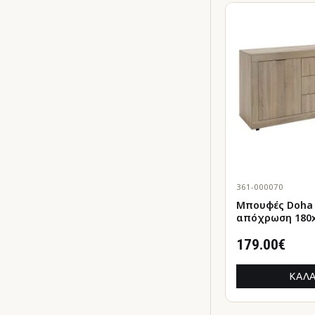
361-000070
Μπουφές Doha σε sonom
απόχρωση 180x
179.00€
ΚΑΛΆ