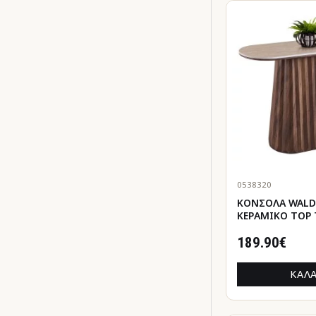
0538320
ΚΟΝΣΟΛΑ WALD
ΚΕΡΑΜΙΚΟ TOP 
-MDF ΒΑΣΗ ΚΑΡ
120x40x76Υεκ
189.90€
ΚΑΛΆ