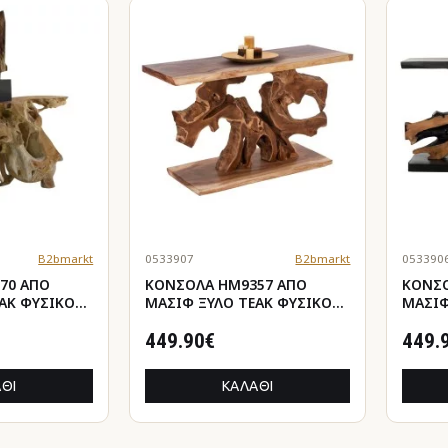
B2bmarkt
0533907
B2bmarkt
053390
70 ΑΠΟ
ΚΟΝΣΟΛΑ HM9357 ΑΠΟ
ΚΟΝΣΟ
AK ΦΥΣΙΚΟ
ΜΑΣΙΦ ΞΥΛΟ ΤEAK ΦΥΣΙΚΟ
ΜΑΣΙΦ
150X40X80YEK.
ΜΑΥΡΟ
449.90€
449.
ΘΙ
ΚΑΛΆΘΙ