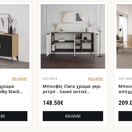
MEGAPAP
0213953
MEGAPAP
361-00
Μπουφές Clara χρώμα γκρι
Μπουφές 
ilky black
ρετρό - λευκό αντικέ
απόχρ
142x35,6x83εκ.
148.50€
209.
ΘΙ
ΚΑΛΆΘΙ