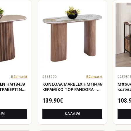
B2bmarkt
0583000
B2bmarkt
028981
EN HM18439
ΚΟΝΣΟΛΑ MARBLEX HM18446
Μπουφές
ΤΡΑΒΕΡΤΙΝΑ-
ΚΕΡΑΜΙΚΟ TOP PANDORA--
καπνι
ΥΔΙ
MDF ΠΟΔΙΑ 120x40x76Υεκ
122x36
139.90€
108.
ΘΙ
ΚΑΛΆΘΙ