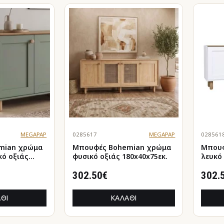
MEGAPAP
0285617
MEGAPAP
028561
 χρώμα
Μπουφές Bohemian χρώμα
Μπουφέ
κό οξιάς
φυσικό οξιάς 180x40x75εκ.
λευκό 
180x40
302.50€
302.
ΘΙ
ΚΑΛΆΘΙ