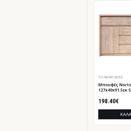
TO-NORT2D5S
Μπουφές Nort
127x40x91.5εκ
198.40€
ΚΑΛΆ