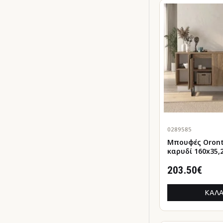
0289585
Μπουφές Orontes χ
καρυδί 160x35,
203.50€
ΚΑΛΆ