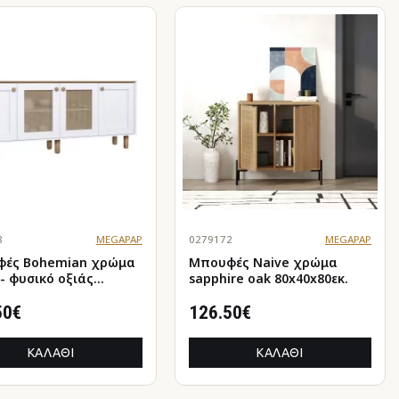
8
MEGAPAP
0279172
MEGAPAP
ς Bohemian χρώμα
Μπουφές Naive χρώμα
- φυσικό οξιάς
sapphire oak 80x40x80εκ.
x75εκ.
50€
126.50€
ΚΑΛΆΘΙ
ΚΑΛΆΘΙ