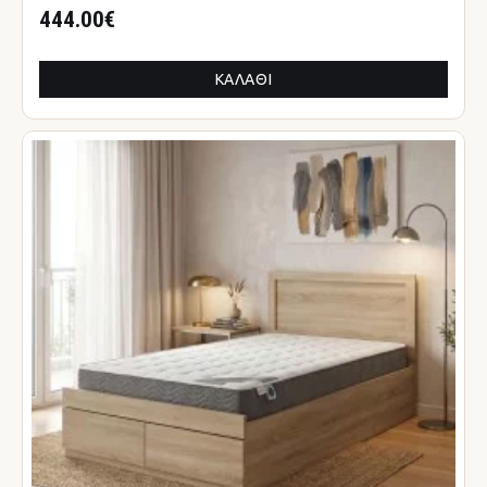
444.00€
ΚΑΛΆΘΙ