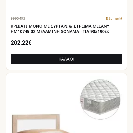
9995493
B2bmarkt
ΚΡΕΒΑΤΙ ΜΟΝΟ ΜΕ ΣΥΡΤΑΡΙ & ΣΤΡΩΜΑ MELANY
HM10745.02 ΜΕΛΑΜΙΝΗ SONAMA--ΓΙΑ 90x190εκ
202.22€
ΚΑΛΆΘΙ