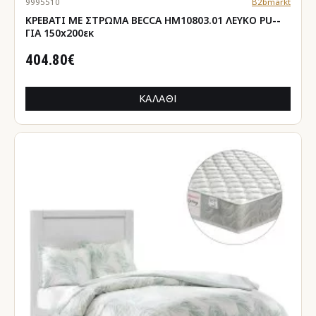
9995510
B2bmarkt
ΚΡΕΒΑΤΙ ΜΕ ΣΤΡΩΜΑ BECCA HM10803.01 ΛΕΥΚΟ PU--
ΓΙΑ 150x200εκ
404.80€
ΚΑΛΆΘΙ