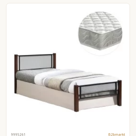
9995261
B2bmarkt