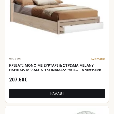
9995491
B2bmarkt
ΚΡΕΒΑΤΙ ΜΟΝΟ ΜΕ ΣΥΡΤΑΡΙ & ΣΤΡΩΜΑ MELANY
HM10745 ΜΕΛΑΜΙΝΗ SONAMA/ΛΕΥΚΟ--ΓΙΑ 90x190εκ
207.60€
ΚΑΛΆΘΙ