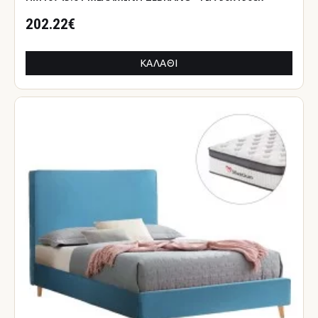
202.22€
ΚΑΛΆΘΙ