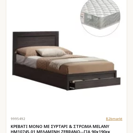
9995492
B2bmarkt
ΚΡΕΒΑΤΙ ΜΟΝΟ ΜΕ ΣΥΡΤΑΡΙ & ΣΤΡΩΜΑ MELANY
HM10745.01 ΜΕΛΑΜΙΝΗ ZEBRANO--ΓΙΑ 90x190εκ