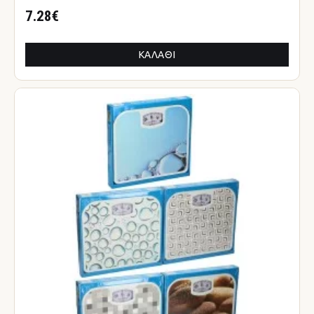
7.28€
ΚΑΛΆΘΙ