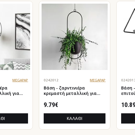
MEGAPAP
0242012
MEGAPAP
024201
ιέρα
Βάση - ζαρντινιέρα
Βάση 
λική για
κρεμαστή μεταλλική για
επιτοί
ού και
φυτά εσωτερικού και
μεταλ
ώρου χρώμα
εξωτερικού χώρου χρώμα
9.79€
εσωτε
10.8
μαύρο Φ15εκ.
χώρου
10x10x
ΘΙ
ΚΑΛΆΘΙ