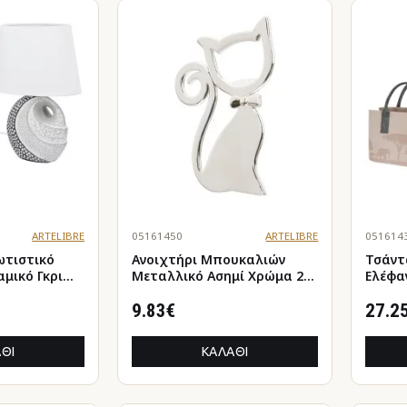
ARTELIBRE
05161450
ARTELIBRE
051614
ωτιστικό
Ανοιχτήρι Μπουκαλιών
Τσάντ
μικό Γκρι
Μεταλλικό Ασημί Χρώμα 2
Ελέφα
α
6X?X9Cm N/A
Ανοιχτ
0X12X29Cm
9.83€
40X25
27.2
ΘΙ
ΚΑΛΆΘΙ