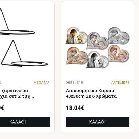
3
MEGAPAP
06514619
ARTELIBRE
- ζαρντινιέρα
Διακοσμητικό Καρδιά
χια σετ 2 τμχ
40x50cm Σε 6 Χρώματα
λική για φυτά
ρικού και εξωτερικού
9€
18.04€
 χρώμα μαύρο
11εκ.
ΚΑΛΆΘΙ
ΚΑΛΆΘΙ