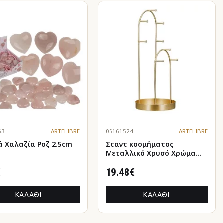
63
ARTELIBRE
05161524
ARTELIBRE
ά Χαλαζία Ροζ 2.5cm
Σταντ κοσμήματος
Μεταλλικό Χρυσό Χρώμα
13X13X31Cm 13X13X31Cm
€
19.48€
ΚΑΛΆΘΙ
ΚΑΛΆΘΙ