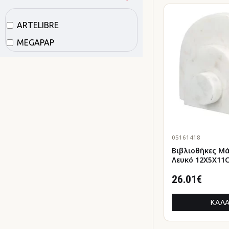
ARTELIBRE
MEGAPAP
05161418
Βιβλιοθήκες Μ
Λευκό 12X5X11
12X5X11Cm
26.01€
ΚΑΛΆ