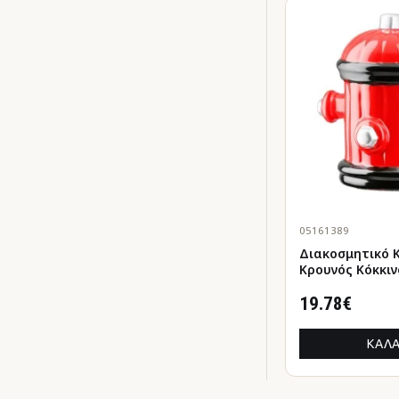
05161389
Διακοσμητικό 
Κρουνός Κόκκινο/Μαύρο
Κεραμικό 15x1
19.78€
ΚΑΛΆ