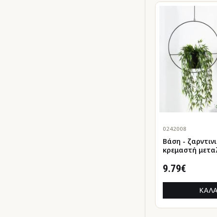
0242008
Βάση - ζαρντιν
κρεμαστή μεταλ
φυτά εσωτερικ
εξωτερικού χ
9.79€
μαύρο Φ30εκ.
ΚΑΛΆ