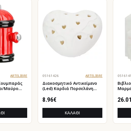
ARTELIBRE
05161426
ARTELIBRE
051614
Κουμπαράς
Διακοσμητικό Αντικείμενο
Βιβλι
(Led) Καρδιά Πορσελάνη
Μαρμά
2x16cm
Λευκό 10X9X5Cm 10X9X5Cm
11X5X
8.96€
26.0
ΘΙ
ΚΑΛΆΘΙ