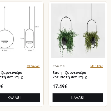
1
MEGAPAP
0242010
MEGAPAP
- ζαρντινιέρα
Βάση - ζαρντινιέρα
στή σετ 2τμχ
κρεμαστή σετ 2τμχ
λική για φυτά
μεταλλική για φυτά
ρικού και εξωτερικού
9€
εσωτερικού και εξωτερικού
17.49€
 χρώμα μαύρο Φ25εκ.
χώρου χρώμα μαύρο Φ15εκ.
ΚΑΛΆΘΙ
ΚΑΛΆΘΙ