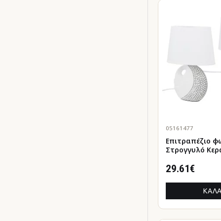
05161477
Επιτραπέζιο φ
Στρογγυλό Κερα
Λευκό 2 Ποικιλί
20X12X29Cm 2
29.61€
ΚΑΛΆ