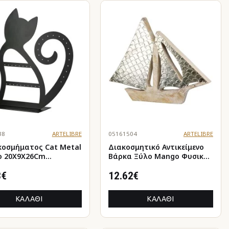
38
ARTELIBRE
05161504
ARTELIBRE
κοσμήματος Cat Metal
Διακοσμητικό Αντικείμενο
 20X9X26Cm
Βάρκα Ξύλο Mango Φυσικά
26Cm
Χρώματα 25X3X20Cm
3€
25X3X20Cm
12.62€
ΚΑΛΆΘΙ
ΚΑΛΆΘΙ