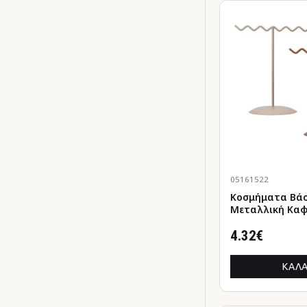
05161522
Κοσμήματα Βά
Μεταλλική Καφέ
Ποικιλία 14X9
14X9X15Cm
4.32€
ΚΑΛΆ