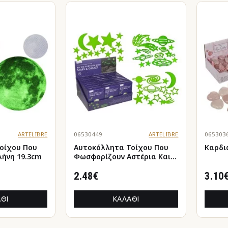
ARTELIBRE
06530449
ARTELIBRE
065303
οίχου Που
Αυτοκόλλητα Τοίχου Που
Καρδι
λήνη 19.3cm
Φωσφορίζουν Αστέρια Και
Πλανήτες Σετ 15Τμχ Σε 3
Σχέδια
2.48€
3.10
ΘΙ
ΚΑΛΆΘΙ