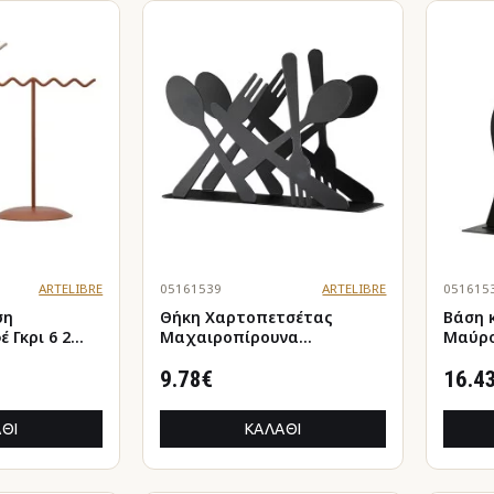
ARTELIBRE
05161539
ARTELIBRE
051615
ση
Θήκη Χαρτοπετσέτας
Βάση 
 Γκρι 6 2
Μαχαιροπίρουνα
Μαύρο
X15Cm
Μεταλλική Μαύρη
20X9X
14x5x10cm
9.78€
16.4
ΘΙ
ΚΑΛΆΘΙ