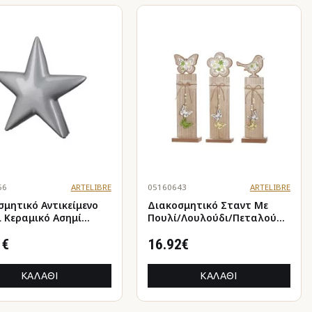
56
ARTELIBRE
05160643
ARTELIBRE
σμητικό Αντικείμενο
Διακοσμητικό Σταντ Με
ι Κεραμικό Ασημί
Πουλί/Λουλούδι/Πεταλούδα
22cm
Φυσικό MDF 9x15x49cm Σε 3
1€
Σχέδια
16.92€
ΚΑΛΆΘΙ
ΚΑΛΆΘΙ