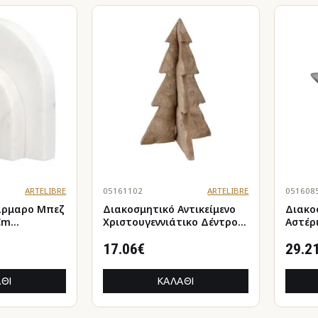
ARTELIBRE
05161102
ARTELIBRE
051608
άρμαρο Μπεζ
Διακοσμητικό Αντικείμενο
Διακο
Cm
Χριστουγεννιάτικο Δέντρο
Αστέρ
'Nordic' Χαρτοπολτός Καφέ
4x23x
16x16.5x26.5cm
17.06€
29.2
ΘΙ
ΚΑΛΆΘΙ