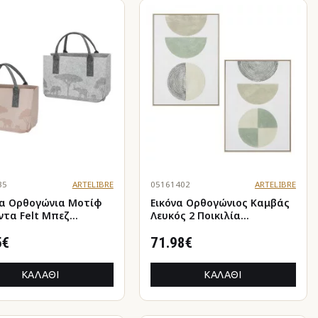
35
ARTELIBRE
05161402
ARTELIBRE
α Ορθογώνια Μοτίφ
Εικόνα Ορθογώνιος Καμβάς
ντα Felt Μπεζ
Λευκός 2 Ποικιλία
ό Γκρι 2 Ποικιλία
52X5X72Cm 52X5X72Cm
X26Cm 40X25X26Cm
5€
71.98€
ΚΑΛΆΘΙ
ΚΑΛΆΘΙ