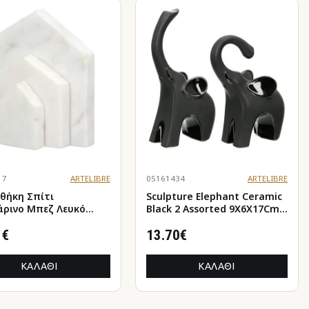
17
ARTELIBRE
05161434
ARTELIBRE
οθήκη Σπίτι
Sculpture Elephant Ceramic
ρινο Μπεζ Λευκό
Black 2 Assorted 9X6X17Cm
12Cm 11X5X12Cm
9X6X17Cm
1€
13.70€
ΚΑΛΆΘΙ
ΚΑΛΆΘΙ