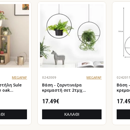
MEGAPAP
0242009
MEGAPAP
024201
στήλη Sule
Βάση - ζαρντινιέρα
Βάση 
e oak
κρεμαστή σετ 2τμχ
κρεμα
μεταλλική για φυτά
μεταλ
εσωτερικού και εξωτερικού
17.49€
εσωτε
17.4
χώρου χρώμα μαύρο Φ30εκ.
χώρου
ΘΙ
ΚΑΛΆΘΙ