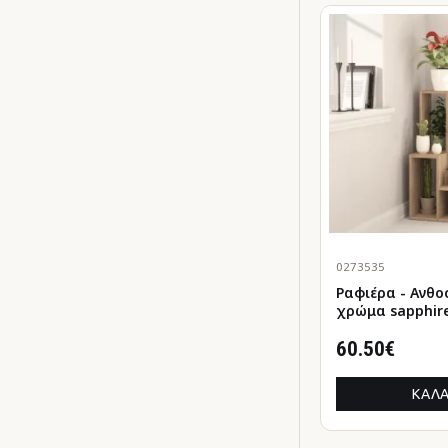
0273535
Ραφιέρα - Ανθο
χρώμα sapphir
84x20x89εκ.
60.50€
ΚΑΛΆ