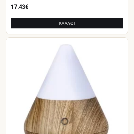
17.43€
ΚΑΛΆΘΙ