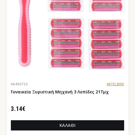
06450723
ARTELIBRE
Γυναικεία Ξυριστική Μηχανή 3 Λεπίδες 21Τμχ
3.14€
ΚΑΛΆΘΙ