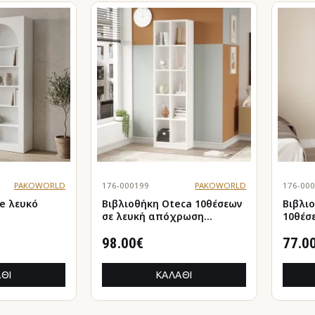
PAKOWORLD
176-000199
PAKOWORLD
176-00
υκό
Βιβλιοθήκη Oteca 10θέσεων
Βιβλι
σε λευκή απόχρωση
10θέσεων σ
51.1x25.4x180εκ
απόχρ
98.00€
77.0
ΘΙ
ΚΑΛΆΘΙ