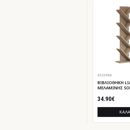
0533968
ΒΙΒΛΙΟΘΗΚΗ LI
ΜΕΛΑΜΙΝΗΣ S
46x22x128,5Yεκ
34.90€
ΚΑΛΆ