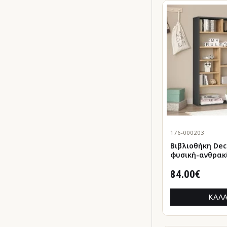
176-000203
Βιβλιοθήκη Decor
φυσική-ανθρακ
90x22x123.6εκ
84.00€
ΚΑΛΆ