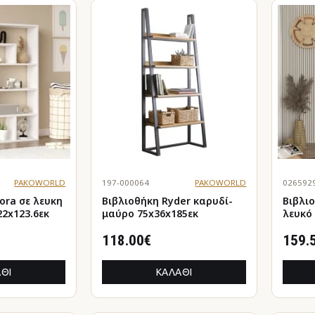
PAKOWORLD
197-000064
PAKOWORLD
026592
 λευκη
Βιβλιοθήκη Ryder καρυδί-
Βιβλιοθή
2x123.6εκ
μαύρο 75x36x185εκ
λευκό
118.00€
159.
ΘΙ
ΚΑΛΆΘΙ