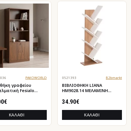
0036
PAKOWORLD
0521393
B2bmarkt
οθήκη γραφείου
ΒΙΒΛΙΟΘΗΚΗ LIANA
ελματική Fesialo
HM9028.14 ΜΕΛΑΜΙΝΗ
 80x40x180εκ
SONAMA/ΛΕΥΚΟ
00€
46x22x128,5Yεκ.
34.90€
ΚΑΛΆΘΙ
ΚΑΛΆΘΙ