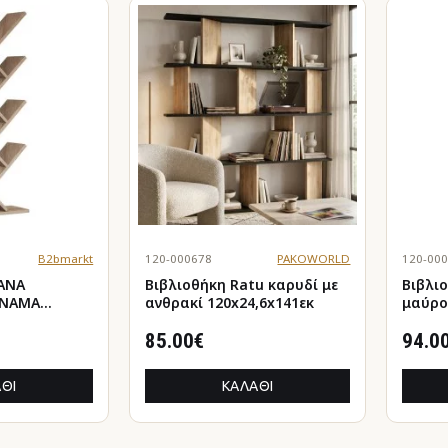
B2bmarkt
120-000678
PAKOWORLD
120-00
ANA
Βιβλιοθήκη Ratu καρυδί με
Βιβλιοθή
ONAMA
ανθρακί 120x24,6x141εκ
μαύρο
.HM9028.11
85.00€
94.0
ΘΙ
ΚΑΛΆΘΙ