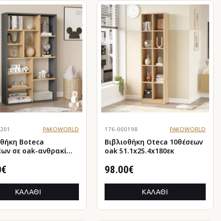
0201
PAKOWORLD
176-000198
PAKOWORLD
οθήκη Boteca
Βιβλιοθήκη Oteca 10θέσεων
k-ανθρακί
oak 51.1x25.4x180εκ
ωση 75x22x123.6εκ
0€
98.00€
ΚΑΛΆΘΙ
ΚΑΛΆΘΙ