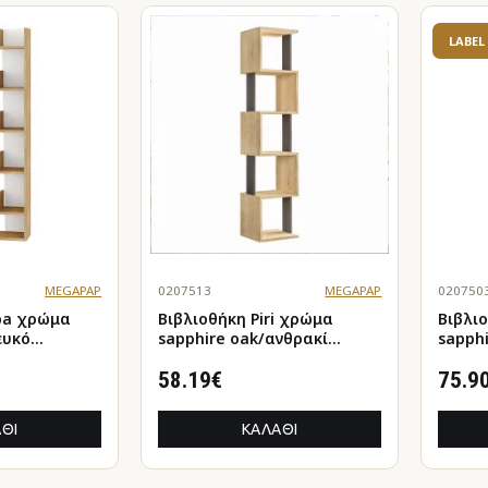
LABEL
MEGAPAP
0207513
MEGAPAP
020750
ώμα
Βιβλιοθήκη Piri χρώμα
Βιβλιοθ
ευκό
sapphire oak/ανθρακί
sapph
35x30x161εκ.
60x22x
58.19€
75.9
ΘΙ
ΚΑΛΆΘΙ