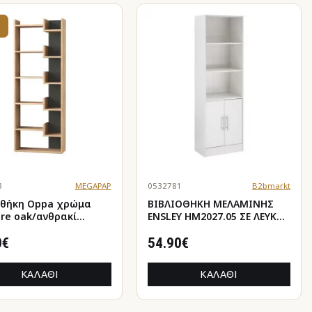
3
MEGAPAP
0532781
B2bmarkt
ήκη Oppa χρώμα
ΒΙΒΛΙΟΘΗΚΗ ΜΕΛΑΜΙΝΗΣ
ire oak/ανθρακί
ENSLEY HM2027.05 ΣΕ ΛΕΥΚΗ
162εκ.
ΑΠΟΧΡΩΣΗ 60x30x180 εκ.
0€
54.90€
ΚΑΛΆΘΙ
ΚΑΛΆΘΙ