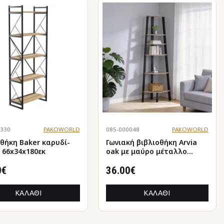
0330
PAKOWORLD
085-000048
PAKOWORLD
κη Baker καρυδί-
Γωνιακή βιβλιοθήκη Arvia
 66x34x180εκ
oak με μαύρο μέταλλο
53.4x37.8x160.3εκ
0€
36.00€
ΚΑΛΆΘΙ
ΚΑΛΆΘΙ