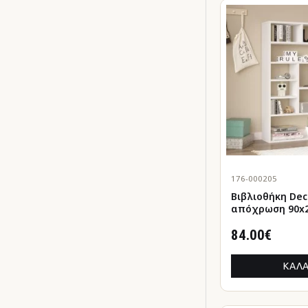
176-000205
Βιβλιοθήκη Decora σε
απόχρωση 90x2
84.00€
ΚΑΛΆ