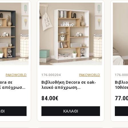
PAKOWORLD
176-000204
PAKOWORLD
176-00
a σε
Βιβλιοθήκη Decora σε oak-
Βιβλι
ί απόχρωση
λευκό απόχρωση
10θέσεων σε oa
90x22x123.6εκ
απόχρ
84.00€
77.0
ΘΙ
ΚΑΛΆΘΙ