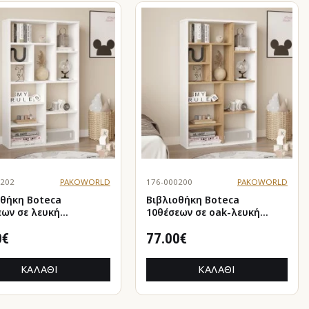
0202
PAKOWORLD
176-000200
PAKOWORLD
οθήκη Boteca
Βιβλιοθήκη Boteca
ε λευκή
10θέσεων σε oak-λευκή
ωση 75x22x123.6εκ
απόχρωση 75x22x123.6εκ
0€
77.00€
ΚΑΛΆΘΙ
ΚΑΛΆΘΙ