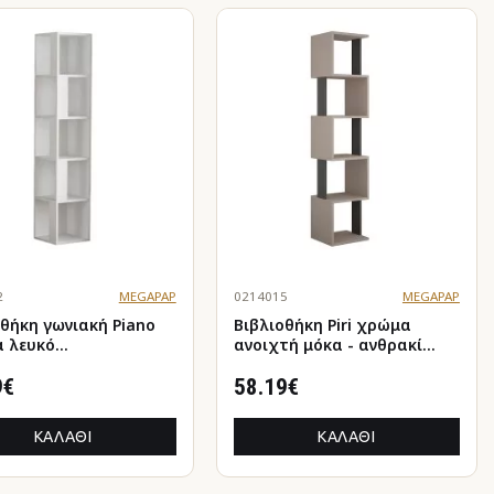
2
MEGAPAP
0214015
MEGAPAP
οθήκη γωνιακή Piano
Βιβλιοθήκη Piri χρώμα
 λευκό
ανοιχτή μόκα - ανθρακί
1,4x158,9εκ.
35x30x161εκ.
9€
58.19€
ΚΑΛΆΘΙ
ΚΑΛΆΘΙ