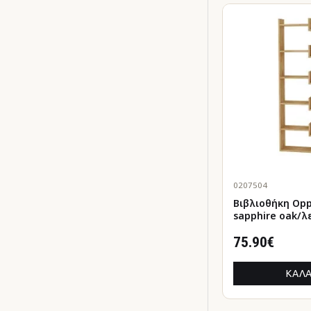
0207504
Βιβλιοθήκη Oppa χρ
sapphire oak/λ
60x22x162εκ.
75.90€
ΚΑΛΆ