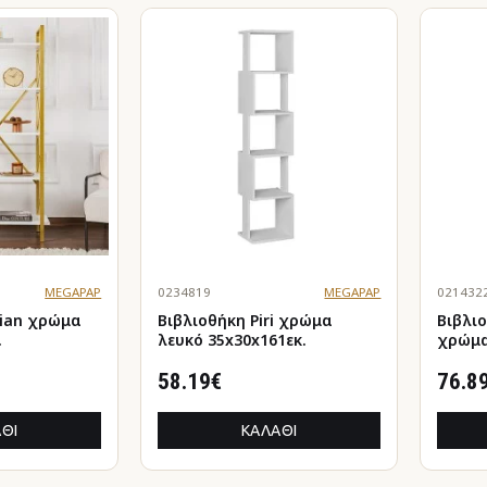
MEGAPAP
0234819
MEGAPAP
021432
χρώμα
Βιβλιοθήκη Piri χρώμα
Βιβλι
λευκό 35x30x161εκ.
χρώμα
31,4x3
58.19€
76.8
ΘΙ
ΚΑΛΆΘΙ