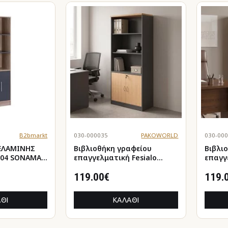
B2bmarkt
030-000035
PAKOWORLD
030-00
ΕΛΑΜΙΝΗΣ
Βιβλιοθήκη γραφείου
Βιβλι
.04 SONAMA-
επαγγελματική Fesialo
επαγγ
 εκ.
φυσικό-ανθρακί
wenge
80x40x180εκ
119.00€
119.
ΘΙ
ΚΑΛΆΘΙ