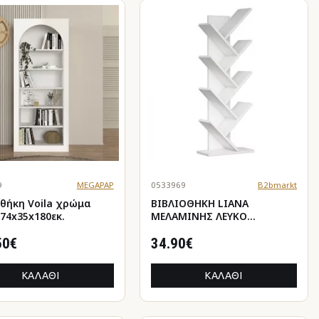
9
MEGAPAP
0533969
B2bmarkt
κη Voila χρώμα
ΒΙΒΛΙΟΘΗΚΗ LIANA
 74x35x180εκ.
ΜΕΛΑΜΙΝΗΣ ΛΕΥΚΟ
46x22x128,5Yεκ.HM9028.13
50€
34.90€
ΚΑΛΆΘΙ
ΚΑΛΆΘΙ