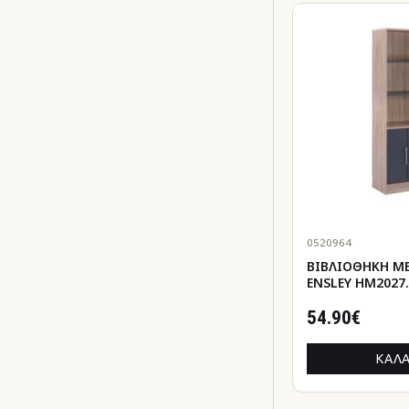
0520964
ΒΙΒΛΙΟΘΗΚΗ Μ
ENSLEY HM2027
ΓΚΡΙ 60x30x180Υ
54.90€
ΚΑΛΆ