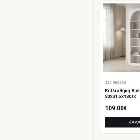
230-000296
Βιβλιοθήκη Boke λε
80x31.5x180εκ
109.00€
ΚΑΛΆ