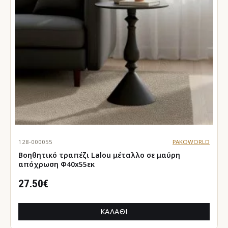
128-000055
PAKOWORLD
Βοηθητικό τραπέζι Lalou μέταλλο σε μαύρη
απόχρωση Φ40x55εκ
27.50€
ΚΑΛΆΘΙ