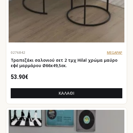
0276842
MEGAPAP
Τραπεζάκι σαλονιού σετ 2 τμχ Hilal χρώμα μαύρο
εφέ μαρμάρου Ø66x49,5εκ.
53.90€
ΚΑΛΆΘΙ