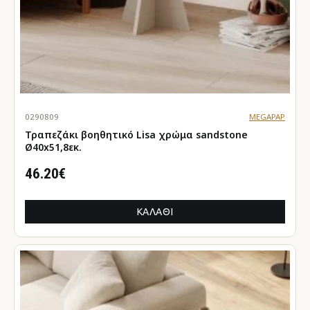
0290809
MEGAPAP
Τραπεζάκι βοηθητικό Lisa χρώμα sandstone
Ø40x51,8εκ.
46.20€
ΚΑΛΆΘΙ