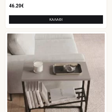
46.20€
ΚΑΛΆΘΙ