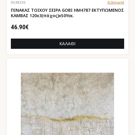
0538235
B2bmarkt
ΠΙΝΑΚΑΣ TOIXOY ΣΕΙΡΑ GOBI HM4787 ΕΚΤΥΠΩΜΕΝΟΣ
ΚΑΜΒΑΣ 120x3(πάχος)x50Υεκ.
46.90€
ΚΑΛΆΘΙ