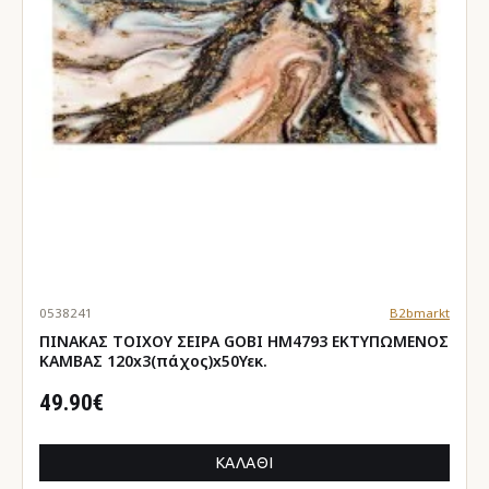
0538241
B2bmarkt
ΠΙΝΑΚΑΣ TOIXOY ΣΕΙΡΑ GOBI HM4793 ΕΚΤΥΠΩΜΕΝΟΣ
ΚΑΜΒΑΣ 120x3(πάχος)x50Υεκ.
49.90€
ΚΑΛΆΘΙ