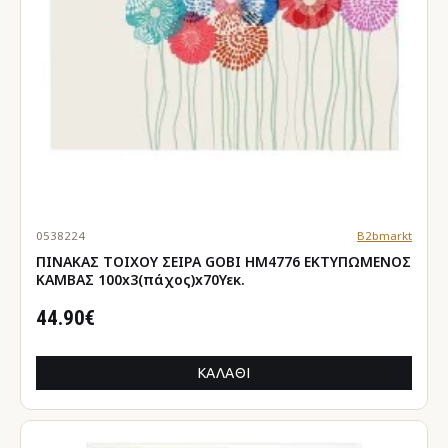
0538224
B2bmarkt
ΠΙΝΑΚΑΣ TOIXOY ΣΕΙΡΑ GOBI HM4776 ΕΚΤΥΠΩΜΕΝΟΣ
ΚΑΜΒΑΣ 100x3(πάχος)x70Υεκ.
44.90€
ΚΑΛΆΘΙ