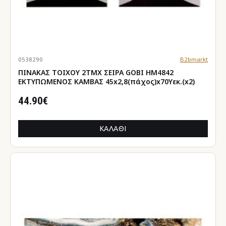
0538290
B2bmarkt
ΠΙΝΑΚΑΣ TOIXOY 2ΤΜΧ ΣΕΙΡΑ GOBI HM4842
ΕΚΤΥΠΩΜΕΝΟΣ ΚΑΜΒΑΣ 45x2,8(πάχος)x70Yεκ.(x2)
44.90€
ΚΑΛΆΘΙ