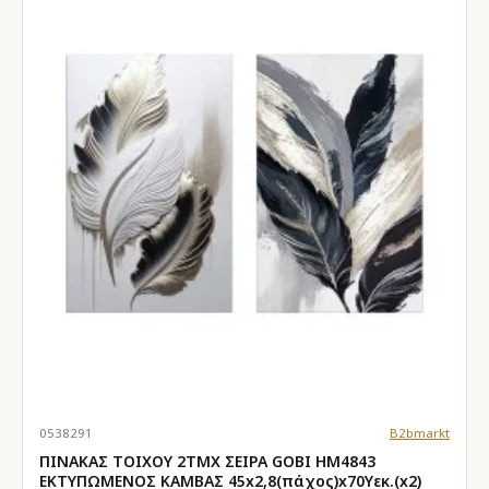
0538291
B2bmarkt
ΠΙΝΑΚΑΣ TOIXOY 2ΤΜΧ ΣΕΙΡΑ GOBI HM4843
ΕΚΤΥΠΩΜΕΝΟΣ ΚΑΜΒΑΣ 45x2,8(πάχος)x70Yεκ.(x2)