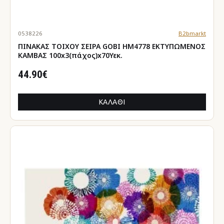
0538226
B2bmarkt
ΠΙΝΑΚΑΣ TOIXOY ΣΕΙΡΑ GOBI HM4778 ΕΚΤΥΠΩΜΕΝΟΣ
ΚΑΜΒΑΣ 100x3(πάχος)x70Υεκ.
44.90€
ΚΑΛΆΘΙ