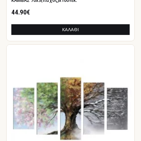
ΚΑΜΒΑΣ 70x3(πάχος)x100Υεκ.
44.90€
ΚΑΛΆΘΙ