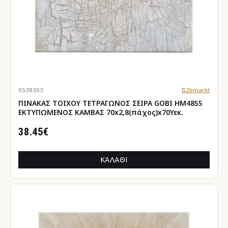
0538303
B2bmarkt
ΠΙΝΑΚΑΣ TOIXOY ΤΕΤΡΑΓΩΝΟΣ ΣΕΙΡΑ GOBI HM4855
ΕΚΤΥΠΩΜΕΝΟΣ ΚΑΜΒΑΣ 70x2,8(πάχος)x70Υεκ.
38.45€
ΚΑΛΆΘΙ