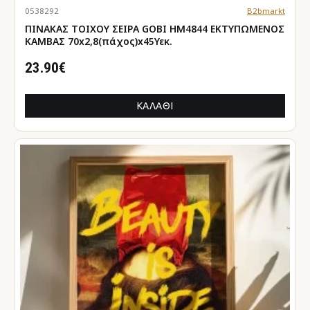
0538292
B2bmarkt
ΠΙΝΑΚΑΣ TOIXOY ΣΕΙΡΑ GOBI HM4844 ΕΚΤΥΠΩΜΕΝΟΣ
ΚΑΜΒΑΣ 70x2,8(πάχος)x45Υεκ.
23.90€
ΚΑΛΆΘΙ