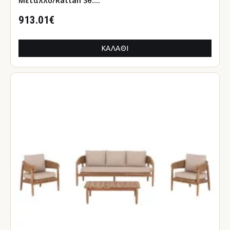
Μέταλλο/Rattan 3θ.
Καναπές+Τραπεζάκι+Υποπόδιο
913.01€
ΚΑΛΆΘΙ