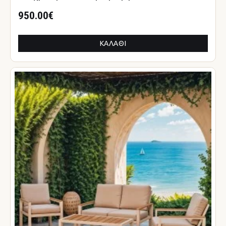
950.00€
ΚΑΛΆΘΙ