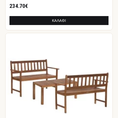
234.70€
ΚΑΛΆΘΙ