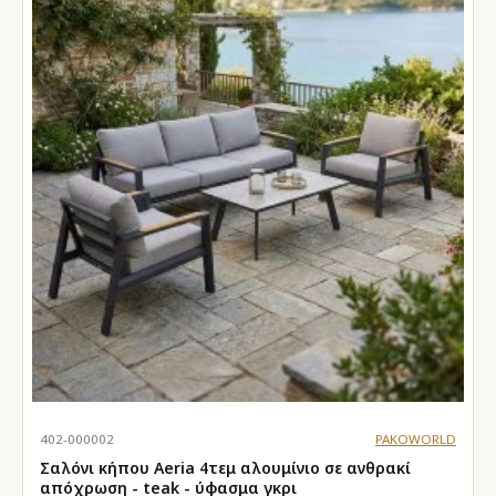
402-000002
PAKOWORLD
Σαλόνι κήπου Aeria 4τεμ αλουμίνιο σε ανθρακί
απόχρωση - teak - ύφασμα γκρι