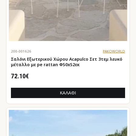
200-001626
PAKOWORLD
Σαλόνι Εξωτερικού Χώρου Acapulco Σετ 3τεμ λευκό
μέταλλο με pe rattan Φ50x52εκ
72.10€
ΚΑΛΆΘΙ