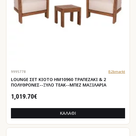
9995778
B2bmarkt
LOUNGE ΣΕΤ KIOTO HM10960 ΤΡΑΠΕΖΑΚΙ & 2
ΠΟΛΥΘΡΟΝΕΣ--ΞΥΛΟ TEAK--ΜΠΕΖ ΜΑΞΙΛΑΡΙΑ
1,019.70€
ΚΑΛΆΘΙ