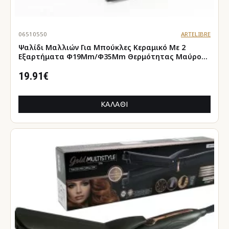
06510550
ARTELIBRE
Ψαλίδι Μαλλιών Για Μπούκλες Κεραμικό Με 2
Εξαρτήματα Φ19Mm/Φ35Mm Θερμότητας Μαύρο
50W
19.91€
ΚΑΛΆΘΙ