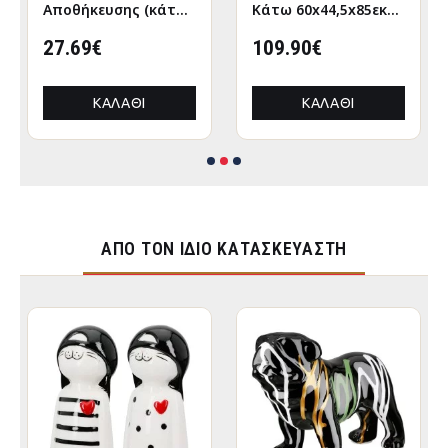
Αποθήκευσης (κάτω
Κάτω 60x44,5x85εκ
απο κρεβάτι)
Σονόμα-Μόκκα
120x63εκ Λευκό-
27.69€
109.90€
Γραφίτης
ΚΑΛΆΘΙ
ΚΑΛΆΘΙ
ΑΠΌ ΤΟΝ ΊΔΙΟ ΚΑΤΑΣΚΕΥΑΣΤΉ