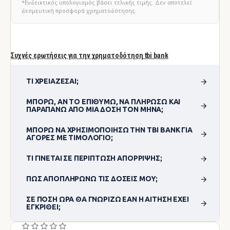
*Ενδεικτικός υπολογισμός βάσει τελικής τιμής. Δεν αποτελεί
δεσμευτική προσφορά χρηματοδότησης.
Συχνές ερωτήσεις για την χρηματοδότηση tbi bank
ΤΙ ΧΡΕΙΆΖΕΣΑΙ;
ΜΠΟΡΏ, ΑΝ ΤΟ ΕΠΙΘΥΜΏ, ΝΑ ΠΛΗΡΏΣΩ ΚΑΙ
ΠΑΡΑΠΆΝΩ ΑΠΌ ΜΊΑ ΔΌΣΗ ΤΟΝ ΜΉΝΑ;
ΜΠΟΡΏ ΝΑ ΧΡΗΣΙΜΟΠΟΊΗΣΩ ΤΗΝ TBI BANK ΓΙΑ
ΑΓΟΡΈΣ ΜΕ ΤΙΜΟΛΌΓΙΟ;
ΤΙ ΓΊΝΕΤΑΙ ΣΕ ΠΕΡΊΠΤΩΣΗ ΑΠΌΡΡΙΨΗΣ;
ΠΏΣ ΑΠΟΠΛΗΡΏΝΩ ΤΙΣ ΔΌΣΕΙΣ ΜΟΥ;
ΣΕ ΠΌΣΗ ΏΡΑ ΘΑ ΓΝΩΡΊΖΩ ΕΆΝ Η ΑΊΤΗΣΗ ΈΧΕΙ
ΕΓΚΡΙΘΕΊ;