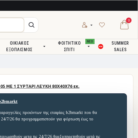
0
ΝΕΟ
ΟΙΚΙΑΚΌΣ
ΦΟΙΤΗΤΙΚΌ
SUMMER
ΕΞΟΠΛΙΣΜΌΣ
ΣΠΊΤΙ
SALES
5 ΜΕ 1 ΣΥΡΤΑΡΙ ΛΕΥΚΗ 80X40X76 εκ.
b2bmarkt
παραγγελίες προιόντων της εταιρίας b2bmarkt που θα
 24/7/26 θα προγραμματιστούν για φόρτωση έως το
ταχωρηθούν μετα τις 24/7/26 θαεξυπηρετηθούν μετά τις