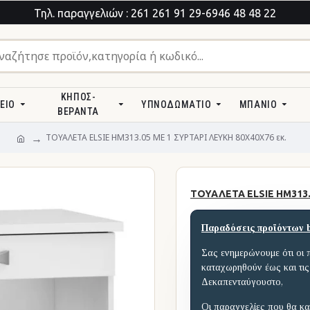
Τηλ. παραγγελιών : 261 261 91 29-6946 48 48 22
ΚΉΠΟΣ-
ΕΊΟ
ΥΠΝΟΔΩΜΆΤΙΟ
ΜΠΆΝΙΟ
ΒΕΡΆΝΤΑ
ΤΟΥΑΛΕΤΑ ELSIE HM313.05 ΜΕ 1 ΣΥΡΤΑΡΙ ΛΕΥΚΗ 80X40X76 εκ.
ΤΟΥΑΛΕΤΑ ELSIE HM313.0
Παραδόσεις προϊόντων 
Σας ενημερώνουμε ότι οι 
καταχωρηθούν έως και τις
Δεκαπενταύγουστο,
Οι παραγγελίες που θα κα