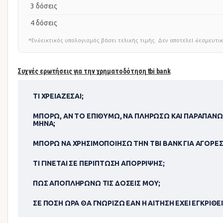
3 δόσεις
4 δόσεις
*Ενδεικτικός υπολογισμός βάσει τελικής τιμής. Δεν αποτελεί δεσμευ
Συχνές ερωτήσεις για την χρηματοδότηση tbi bank
ΤΙ ΧΡΕΙΆΖΕΣΑΙ;
ΜΠΟΡΏ, ΑΝ ΤΟ ΕΠΙΘΥΜΏ, ΝΑ ΠΛΗΡΏΣΩ ΚΑΙ ΠΑΡΑΠΆΝΩ
ΜΉΝΑ;
ΜΠΟΡΏ ΝΑ ΧΡΗΣΙΜΟΠΟΊΗΣΩ ΤΗΝ TBI BANK ΓΙΑ ΑΓΟΡΈΣ
ΤΙ ΓΊΝΕΤΑΙ ΣΕ ΠΕΡΊΠΤΩΣΗ ΑΠΌΡΡΙΨΗΣ;
ΠΏΣ ΑΠΟΠΛΗΡΏΝΩ ΤΙΣ ΔΌΣΕΙΣ ΜΟΥ;
ΣΕ ΠΌΣΗ ΏΡΑ ΘΑ ΓΝΩΡΊΖΩ ΕΆΝ Η ΑΊΤΗΣΗ ΈΧΕΙ ΕΓΚΡΙΘΕΊ