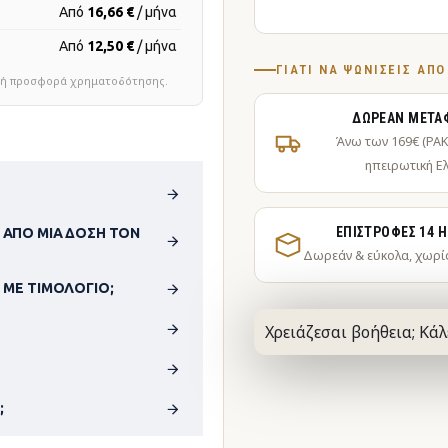
Από
16,66 €
/ μήνα
Από
12,50 €
/ μήνα
ΓΙΑΤΊ ΝΑ ΨΩΝΊΣΕΙΣ ΑΠ
τική προσφορά χρηματοδότησης.
ΔΩΡΕΆΝ ΜΕΤΑ
Άνω των 169€ (PA
ηπειρωτική Ε
ΕΠΙΣΤΡΟΦΈΣ 14 
 ΑΠΌ ΜΊΑ ΔΌΣΗ ΤΟΝ
Δωρεάν & εύκολα, χωρί
 ΜΕ ΤΙΜΟΛΌΓΙΟ;
Χρειάζεσαι βοήθεια; Κάλ
;