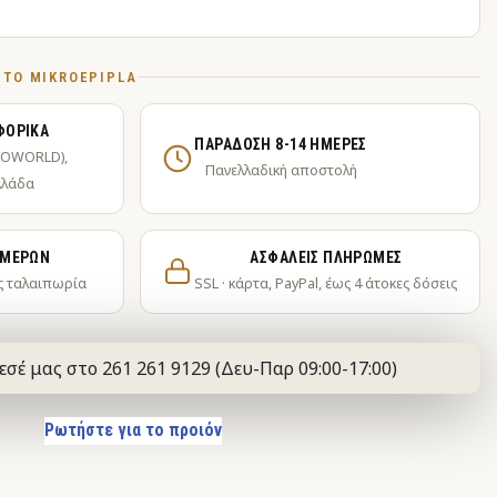
Ό ΤΟ MIKROEPIPLA
ΦΟΡΙΚΆ
ΠΑΡΆΔΟΣΗ 8-14 ΗΜΈΡΕΣ
KOWORLD),
Πανελλαδική αποστολή
λλάδα
ΗΜΕΡΏΝ
ΑΣΦΑΛΕΊΣ ΠΛΗΡΩΜΈΣ
ς ταλαιπωρία
SSL · κάρτα, PayPal, έως 4 άτοκες δόσεις
εσέ μας στο 261 261 9129 (Δευ-Παρ 09:00-17:00)
Ρωτήστε για το προιόν