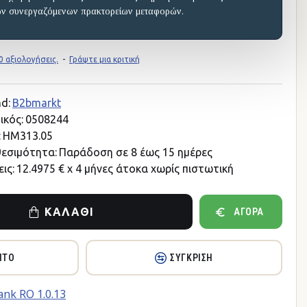
ων συνεργαζόμενων πρακτορείων μεταφορών.
 αξιολογήσεις.
-
Γράψτε μια κριτική
d:
B2bmarkt
ικός:
0508244
:
HM313.05
θεσιμότητα:
Παράδοση σε 8 έως 15 ημέρες
ις:
12.4975 € x 4 μήνες άτοκα χωρίς πιστωτική
ΚΑΛΆΘΙ
ΑΓΟΡΆ
ΗΤΌ
ΣΎΓΚΡΙΣΗ