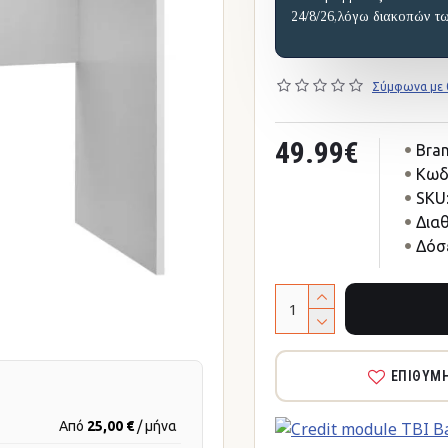
24/8/26,λόγω διακοπών τ
Σύμφωνα με 0
49.99€
Bran
Κωδ
SKU
Δια
Δόσε
ΕΠΙΘΥΜ
Από
25,00 €
/ μήνα