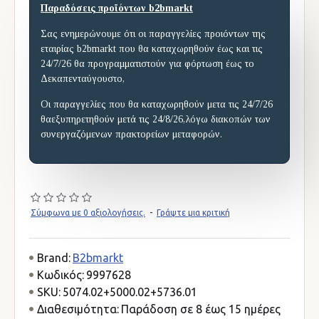
Παραδόσεις προϊόντων b2bmarkt
Σας ενημερώνουμε ότι οι παραγγελίες προιόντων της
εταιρίας b2bmarkt που θα καταχωρηθούν έως και τις
24/7/26 θα προγραμματιστούν για φόρτωση έως το
Δεκαπενταύγουστο,
Οι παραγγελίες που θα καταχωρηθούν μετα τις 24/7/26
θαεξυπηρετηθούν μετά τις 24/8/26,λόγω διακοπών των
συνεργαζόμενων πρακτορείων μεταφορών.
Σύμφωνα με 0 αξιολογήσεις.
-
Γράψτε μια κριτική
Brand:
B2bmarkt
Κωδικός:
9997628
SKU:
5074.02+5000.02+5736.01
Διαθεσιμότητα:
Παράδοση σε 8 έως 15 ημέρες