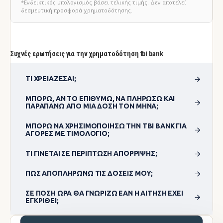
*Ενδεικτικός υπολογισμός βάσει τελικής τιμής. Δεν αποτελεί
δεσμευτική προσφορά χρηματοδότησης.
Συχνές ερωτήσεις για την χρηματοδότηση tbi bank
ΤΙ ΧΡΕΙΆΖΕΣΑΙ;
ΜΠΟΡΏ, ΑΝ ΤΟ ΕΠΙΘΥΜΏ, ΝΑ ΠΛΗΡΏΣΩ ΚΑΙ
ΠΑΡΑΠΆΝΩ ΑΠΌ ΜΊΑ ΔΌΣΗ ΤΟΝ ΜΉΝΑ;
ΜΠΟΡΏ ΝΑ ΧΡΗΣΙΜΟΠΟΊΗΣΩ ΤΗΝ TBI BANK ΓΙΑ
ΑΓΟΡΈΣ ΜΕ ΤΙΜΟΛΌΓΙΟ;
ΤΙ ΓΊΝΕΤΑΙ ΣΕ ΠΕΡΊΠΤΩΣΗ ΑΠΌΡΡΙΨΗΣ;
ΠΏΣ ΑΠΟΠΛΗΡΏΝΩ ΤΙΣ ΔΌΣΕΙΣ ΜΟΥ;
ΣΕ ΠΌΣΗ ΏΡΑ ΘΑ ΓΝΩΡΊΖΩ ΕΆΝ Η ΑΊΤΗΣΗ ΈΧΕΙ
ΕΓΚΡΙΘΕΊ;