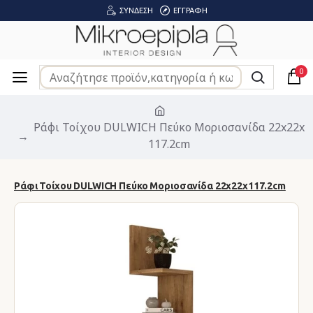
ΣΎΝΔΕΣΗ
ΕΓΓΡΑΦΉ
0
Ράφι Τοίχου DULWICH Πεύκο Μοριοσανίδα 22x22x
117.2cm
Ράφι Τοίχου DULWICH Πεύκο Μοριοσανίδα 22x22x117.2cm