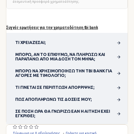
δεσμευτική προσφορά χρηματοδότησης.
Συχνές ερωτήσεις για την χρηματοδότηση tbi bank
ΤΙ ΧΡΕΙΆΖΕΣΑΙ;
ΜΠΟΡΏ, ΑΝ ΤΟ ΕΠΙΘΥΜΏ, ΝΑ ΠΛΗΡΏΣΩ ΚΑΙ
ΠΑΡΑΠΆΝΩ ΑΠΌ ΜΊΑ ΔΌΣΗ ΤΟΝ ΜΉΝΑ;
ΜΠΟΡΏ ΝΑ ΧΡΗΣΙΜΟΠΟΊΗΣΩ ΤΗΝ TBI BANK ΓΙΑ
ΑΓΟΡΈΣ ΜΕ ΤΙΜΟΛΌΓΙΟ;
ΤΙ ΓΊΝΕΤΑΙ ΣΕ ΠΕΡΊΠΤΩΣΗ ΑΠΌΡΡΙΨΗΣ;
ΠΏΣ ΑΠΟΠΛΗΡΏΝΩ ΤΙΣ ΔΌΣΕΙΣ ΜΟΥ;
ΣΕ ΠΌΣΗ ΏΡΑ ΘΑ ΓΝΩΡΊΖΩ ΕΆΝ Η ΑΊΤΗΣΗ ΈΧΕΙ
ΕΓΚΡΙΘΕΊ;
Σύμφωνα με 0 αξιολογήσεις.
-
Γράψτε μια κριτική