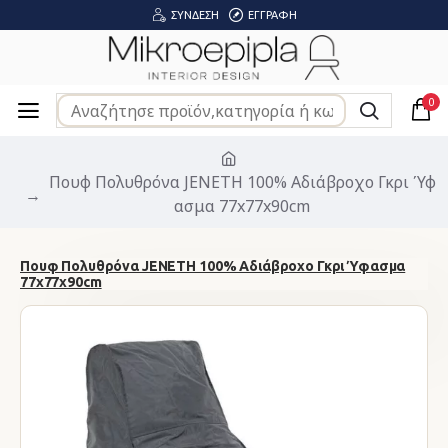
ΣΎΝΔΕΣΗ
ΕΓΓΡΑΦΉ
0
Πουφ Πολυθρόνα JENETH 100% Αδιάβροχο Γκρι Ύφ
ασμα 77x77x90cm
Πουφ Πολυθρόνα JENETH 100% Αδιάβροχο Γκρι Ύφασμα
77x77x90cm