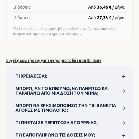
3 δόσεις
Από
36,46 €
/ μήνα
4 δόσεις
Από
27,35 €
/ μήνα
*Ενδεικτικός υπολογισμός βάσει τελικής τιμής. Δεν αποτελεί
δεσμευτική προσφορά χρηματοδότησης.
Συχνές ερωτήσεις για την χρηματοδότηση tbi bank
ΤΙ ΧΡΕΙΆΖΕΣΑΙ;
ΜΠΟΡΏ, ΑΝ ΤΟ ΕΠΙΘΥΜΏ, ΝΑ ΠΛΗΡΏΣΩ ΚΑΙ
ΠΑΡΑΠΆΝΩ ΑΠΌ ΜΊΑ ΔΌΣΗ ΤΟΝ ΜΉΝΑ;
ΜΠΟΡΏ ΝΑ ΧΡΗΣΙΜΟΠΟΊΗΣΩ ΤΗΝ TBI BANK ΓΙΑ
ΑΓΟΡΈΣ ΜΕ ΤΙΜΟΛΌΓΙΟ;
ΤΙ ΓΊΝΕΤΑΙ ΣΕ ΠΕΡΊΠΤΩΣΗ ΑΠΌΡΡΙΨΗΣ;
ΠΏΣ ΑΠΟΠΛΗΡΏΝΩ ΤΙΣ ΔΌΣΕΙΣ ΜΟΥ;