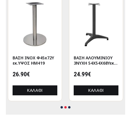
ΒΑΣΗ INOX Φ45x72Υ
ΒΑΣΗ ΑΛΟΥΜΙΝΙΟΥ
εκ.ΥΨΟΣ HM419
3ΝΥΧΗ 54X54Χ68Υεκ.
ΜΕ ΣΤΑΥΡΟ 29Χ29εκ.
26.90€
HM449 ΓΚΡΙ
24.99€
ΚΑΛΆΘΙ
ΚΑΛΆΘΙ