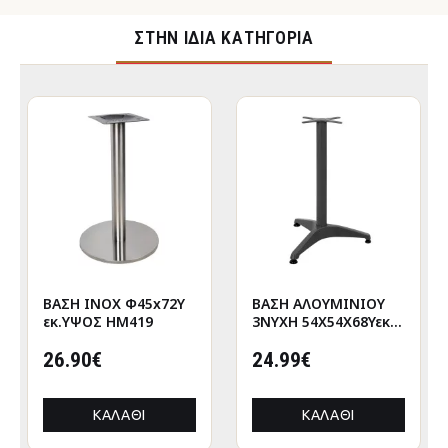
ΣΤΉΝ ΊΔΙΑ ΚΑΤΗΓΟΡΊΑ
ΒΑΣΗ INOX Φ45x72Υ
ΒΑΣΗ ΑΛΟΥΜΙΝΙΟΥ
εκ.ΥΨΟΣ HM419
3ΝΥΧΗ 54X54Χ68Υεκ.
ΜΕ ΣΤΑΥΡΟ 29Χ29εκ.
26.90€
HM449 ΓΚΡΙ
24.99€
ΚΑΛΆΘΙ
ΚΑΛΆΘΙ