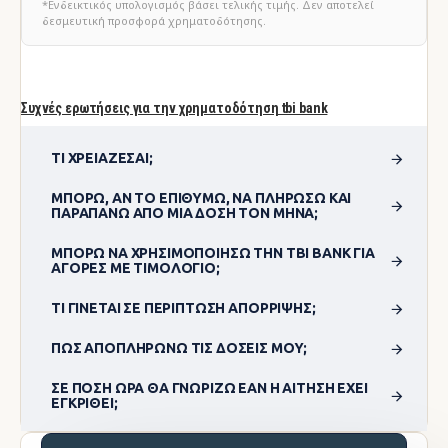
*Ενδεικτικός υπολογισμός βάσει τελικής τιμής. Δεν αποτελεί
δεσμευτική προσφορά χρηματοδότησης.
Συχνές ερωτήσεις για την χρηματοδότηση tbi bank
ΤΙ ΧΡΕΙΆΖΕΣΑΙ;
ΜΠΟΡΏ, ΑΝ ΤΟ ΕΠΙΘΥΜΏ, ΝΑ ΠΛΗΡΏΣΩ ΚΑΙ
ΠΑΡΑΠΆΝΩ ΑΠΌ ΜΊΑ ΔΌΣΗ ΤΟΝ ΜΉΝΑ;
ΜΠΟΡΏ ΝΑ ΧΡΗΣΙΜΟΠΟΊΗΣΩ ΤΗΝ TBI BANK ΓΙΑ
ΑΓΟΡΈΣ ΜΕ ΤΙΜΟΛΌΓΙΟ;
ΤΙ ΓΊΝΕΤΑΙ ΣΕ ΠΕΡΊΠΤΩΣΗ ΑΠΌΡΡΙΨΗΣ;
ΠΏΣ ΑΠΟΠΛΗΡΏΝΩ ΤΙΣ ΔΌΣΕΙΣ ΜΟΥ;
ΣΕ ΠΌΣΗ ΏΡΑ ΘΑ ΓΝΩΡΊΖΩ ΕΆΝ Η ΑΊΤΗΣΗ ΈΧΕΙ
ΕΓΚΡΙΘΕΊ;