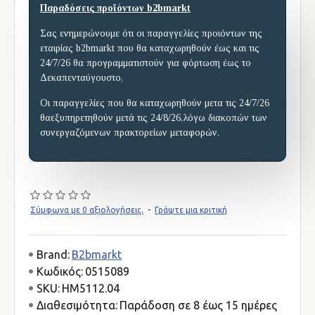
Παραδόσεις προϊόντων b2bmarkt
Σας ενημερώνουμε ότι οι παραγγελίες προιόντων της
εταιρίας b2bmarkt που θα καταχωρηθούν έως και τις
24/7/26 θα προγραμματιστούν για φόρτωση έως το
Δεκαπενταύγουστο,
Οι παραγγελίες που θα καταχωρηθούν μετα τις 24/7/26
θαεξυπηρετηθούν μετά τις 24/8/26,λόγω διακοπών των
συνεργαζόμενων πρακτορείων μεταφορών.
Σύμφωνα με 0 αξιολογήσεις.
-
Γράψτε μια κριτική
Brand:
B2bmarkt
Κωδικός:
0515089
SKU:
HM5112.04
Διαθεσιμότητα:
Παράδοση σε 8 έως 15 ημέρες