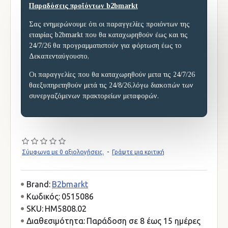
Παραδόσεις προϊόντων b2bmarkt
Σας ενημερώνουμε ότι οι παραγγελίες προιόντων της
εταιρίας b2bmarkt που θα καταχωρηθούν έως και τις
24/7/26 θα προγραμματιστούν για φόρτωση έως το
Δεκαπενταύγουστο,
Οι παραγγελίες που θα καταχωρηθούν μετα τις 24/7/26
θαεξυπηρετηθούν μετά τις 24/8/26,λόγω διακοπών των
συνεργαζόμενων πρακτορείων μεταφορών.
Σύμφωνα με 0 αξιολογήσεις.
-
Γράψτε μια κριτική
Brand:
B2bmarkt
Κωδικός:
0515086
SKU:
HM5808.02
Διαθεσιμότητα:
Παράδοση σε 8 έως 15 ημέρες