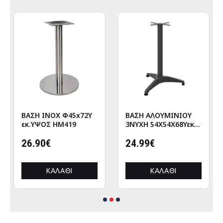
ΒΑΣΗ INOX Φ45x72Υ
ΒΑΣΗ ΑΛΟΥΜΙΝΙΟΥ
εκ.ΥΨΟΣ HM419
3ΝΥΧΗ 54X54Χ68Υεκ.
ΜΕ ΣΤΑΥΡΟ 29Χ29εκ.
26.90€
HM449 ΓΚΡΙ
24.99€
ΚΑΛΆΘΙ
ΚΑΛΆΘΙ