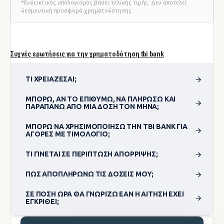
*Ενδεικτικός υπολογισμός βάσει τελικής τιμής. Δεν αποτελεί
δεσμευτική προσφορά χρηματοδότησης.
Συχνές ερωτήσεις για την χρηματοδότηση tbi bank
ΤΙ ΧΡΕΙΆΖΕΣΑΙ;
ΜΠΟΡΏ, ΑΝ ΤΟ ΕΠΙΘΥΜΏ, ΝΑ ΠΛΗΡΏΣΩ ΚΑΙ
ΠΑΡΑΠΆΝΩ ΑΠΌ ΜΊΑ ΔΌΣΗ ΤΟΝ ΜΉΝΑ;
ΜΠΟΡΏ ΝΑ ΧΡΗΣΙΜΟΠΟΊΗΣΩ ΤΗΝ TBI BANK ΓΙΑ
ΑΓΟΡΈΣ ΜΕ ΤΙΜΟΛΌΓΙΟ;
ΤΙ ΓΊΝΕΤΑΙ ΣΕ ΠΕΡΊΠΤΩΣΗ ΑΠΌΡΡΙΨΗΣ;
ΠΏΣ ΑΠΟΠΛΗΡΏΝΩ ΤΙΣ ΔΌΣΕΙΣ ΜΟΥ;
ΣΕ ΠΌΣΗ ΏΡΑ ΘΑ ΓΝΩΡΊΖΩ ΕΆΝ Η ΑΊΤΗΣΗ ΈΧΕΙ
ΕΓΚΡΙΘΕΊ;