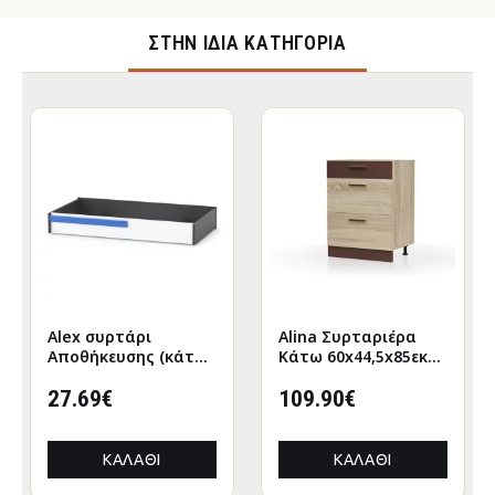
ΣΤΉΝ ΊΔΙΑ ΚΑΤΗΓΟΡΊΑ
Alex συρτάρι
Alina Συρταριέρα
Αποθήκευσης (κάτω
Κάτω 60x44,5x85εκ
απο κρεβάτι)
Σονόμα-Μόκκα
120x63εκ Λευκό-
27.69€
109.90€
Γραφίτης
ΚΑΛΆΘΙ
ΚΑΛΆΘΙ