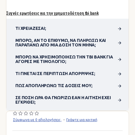
Συχνές ερωτήσεις για την χρηματοδότηση tbi bank
ΤΙ ΧΡΕΙΆΖΕΣΑΙ;
ΜΠΟΡΏ, ΑΝ ΤΟ ΕΠΙΘΥΜΏ, ΝΑ ΠΛΗΡΏΣΩ ΚΑΙ
ΠΑΡΑΠΆΝΩ ΑΠΌ ΜΊΑ ΔΌΣΗ ΤΟΝ ΜΉΝΑ;
ΜΠΟΡΏ ΝΑ ΧΡΗΣΙΜΟΠΟΊΗΣΩ ΤΗΝ TBI BANK ΓΙΑ
ΑΓΟΡΈΣ ΜΕ ΤΙΜΟΛΌΓΙΟ;
ΤΙ ΓΊΝΕΤΑΙ ΣΕ ΠΕΡΊΠΤΩΣΗ ΑΠΌΡΡΙΨΗΣ;
ΠΏΣ ΑΠΟΠΛΗΡΏΝΩ ΤΙΣ ΔΌΣΕΙΣ ΜΟΥ;
ΣΕ ΠΌΣΗ ΏΡΑ ΘΑ ΓΝΩΡΊΖΩ ΕΆΝ Η ΑΊΤΗΣΗ ΈΧΕΙ
ΕΓΚΡΙΘΕΊ;
Σύμφωνα με 0 αξιολογήσεις.
-
Γράψτε μια κριτική