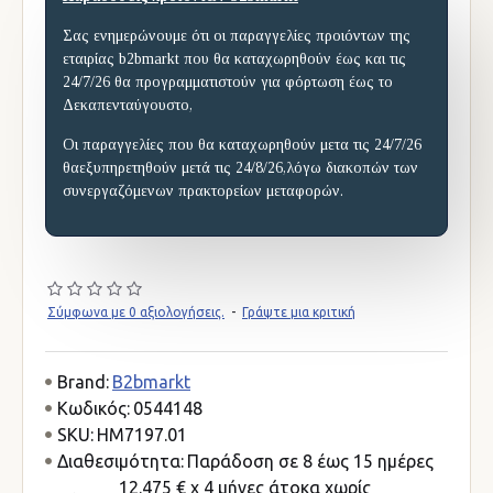
Σας ενημερώνουμε ότι οι παραγγελίες προιόντων της
εταιρίας b2bmarkt που θα καταχωρηθούν έως και τις
24/7/26 θα προγραμματιστούν για φόρτωση έως το
Δεκαπενταύγουστο,
Οι παραγγελίες που θα καταχωρηθούν μετα τις 24/7/26
θαεξυπηρετηθούν μετά τις 24/8/26,λόγω διακοπών των
συνεργαζόμενων πρακτορείων μεταφορών.
Σύμφωνα με 0 αξιολογήσεις.
-
Γράψτε μια κριτική
Brand:
B2bmarkt
Κωδικός:
0544148
SKU:
HM7197.01
Διαθεσιμότητα:
Παράδοση σε 8 έως 15 ημέρες
12.475 € x 4 μήνες άτοκα χωρίς