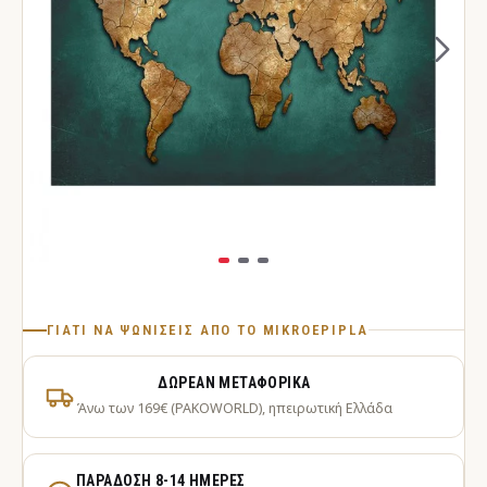
ΓΙΑΤΊ ΝΑ ΨΩΝΊΣΕΙΣ ΑΠΌ ΤΟ MIKROEPIPLA
ΔΩΡΕΆΝ ΜΕΤΑΦΟΡΙΚΆ
Άνω των 169€ (PAKOWORLD), ηπειρωτική Ελλάδα
ΠΑΡΆΔΟΣΗ 8-14 ΗΜΈΡΕΣ