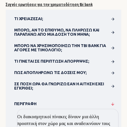
Συχνές ερωτήσεις για την χρηματοδότηση tbi bank
ΤΙ ΧΡΕΙΆΖΕΣΑΙ;
ΜΠΟΡΏ, ΑΝ ΤΟ ΕΠΙΘΥΜΏ, ΝΑ ΠΛΗΡΏΣΩ ΚΑΙ
ΠΑΡΑΠΆΝΩ ΑΠΌ ΜΊΑ ΔΌΣΗ ΤΟΝ ΜΉΝΑ;
ΜΠΟΡΏ ΝΑ ΧΡΗΣΙΜΟΠΟΊΗΣΩ ΤΗΝ TBI BANK ΓΙΑ
ΑΓΟΡΈΣ ΜΕ ΤΙΜΟΛΌΓΙΟ;
ΤΙ ΓΊΝΕΤΑΙ ΣΕ ΠΕΡΊΠΤΩΣΗ ΑΠΌΡΡΙΨΗΣ;
ΠΏΣ ΑΠΟΠΛΗΡΏΝΩ ΤΙΣ ΔΌΣΕΙΣ ΜΟΥ;
ΣΕ ΠΌΣΗ ΏΡΑ ΘΑ ΓΝΩΡΊΖΩ ΕΆΝ Η ΑΊΤΗΣΗ ΈΧΕΙ
ΕΓΚΡΙΘΕΊ;
ΠΕΡΙΓΡΑΦΉ
Οι διακοσμητικοί πίνακες δίνουν μια άλλη
προοπτική στον χώρο μας και αναδεικνύουν τους