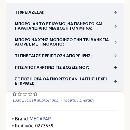
ΤΙ ΧΡΕΙΆΖΕΣΑΙ;
ΜΠΟΡΏ, ΑΝ ΤΟ ΕΠΙΘΥΜΏ, ΝΑ ΠΛΗΡΏΣΩ ΚΑΙ
ΠΑΡΑΠΆΝΩ ΑΠΌ ΜΊΑ ΔΌΣΗ ΤΟΝ ΜΉΝΑ;
ΜΠΟΡΏ ΝΑ ΧΡΗΣΙΜΟΠΟΊΗΣΩ ΤΗΝ TBI BANK ΓΙΑ
ΑΓΟΡΈΣ ΜΕ ΤΙΜΟΛΌΓΙΟ;
ΤΙ ΓΊΝΕΤΑΙ ΣΕ ΠΕΡΊΠΤΩΣΗ ΑΠΌΡΡΙΨΗΣ;
ΠΏΣ ΑΠΟΠΛΗΡΏΝΩ ΤΙΣ ΔΌΣΕΙΣ ΜΟΥ;
ΣΕ ΠΌΣΗ ΏΡΑ ΘΑ ΓΝΩΡΊΖΩ ΕΆΝ Η ΑΊΤΗΣΗ ΈΧΕΙ
ΕΓΚΡΙΘΕΊ;
Σύμφωνα με 0 αξιολογήσεις.
-
Γράψτε μια κριτική
Brand:
MEGAPAP
Κωδικός:
0273559