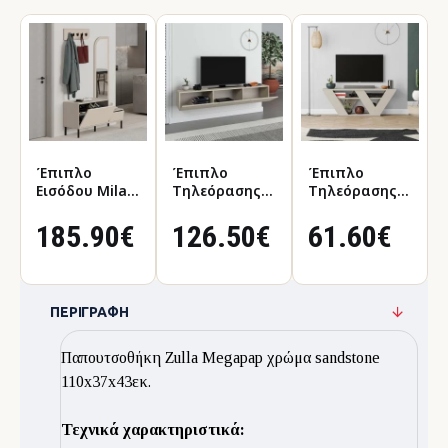
Έπιπλο
Έπιπλο
Έπιπλο
Εισόδου Mila
Τηλεόρασης
Τηλεόρασης
Με
Επιτοίχιο
Pipralla
Κρεμάστρα
Francy Χρώμα
Χρώμα
185.90€
126.50€
61.60€
Χρώμα
Sandstone
Sandstone
Sandstone120x37x171,6εκ.
180x30x30εκ.
110x30x40εκ.
ΠΕΡΙΓΡΑΦΉ
Παπουτσοθήκη Zulla Megapap χρώμα sandstone
110x37x43εκ.
Τεχνικά χαρακτηριστικά: