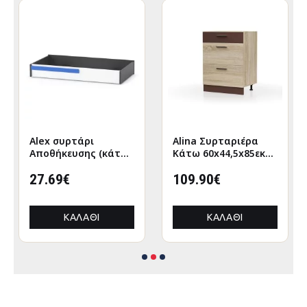
Alex συρτάρι
Alina Συρταριέρα
Αποθήκευσης (κάτω
Κάτω 60x44,5x85εκ
απο κρεβάτι)
Σονόμα-Μόκκα
120x63εκ Λευκό-
27.69€
109.90€
Γραφίτης
ΚΑΛΆΘΙ
ΚΑΛΆΘΙ