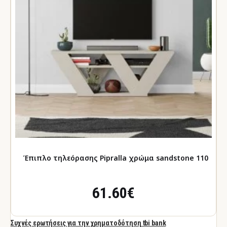
Έπιπλο τηλεόρασης Pipralla χρώμα sandstone 110x
61.60€
Συχνές ερωτήσεις για την χρηματοδότηση tbi bank