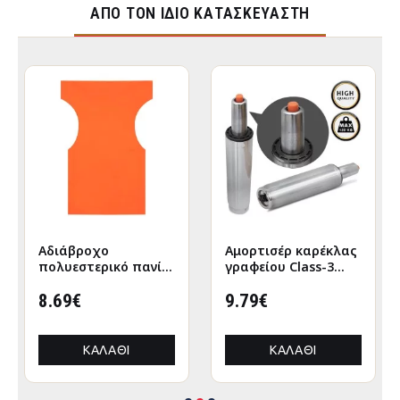
ΑΠΌ ΤΟΝ ΊΔΙΟ ΚΑΤΑΣΚΕΥΑΣΤΉ
Αδιάβροχο
Αμορτισέρ καρέκλας
πολυεστερικό πανί
γραφείου Class-3
για πολυθρόνα
υψηλών αντοχών
σκηνοθέτη σε χρώμα
8.69€
έως 120kg χρώμα
9.79€
πορτοκαλί
ασημί 25 - 35εκ.
56x44x80εκ.
ΚΑΛΆΘΙ
ΚΑΛΆΘΙ