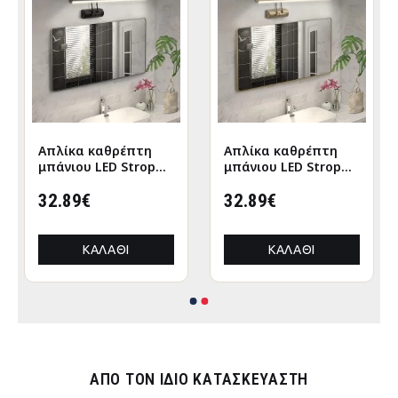
Απλίκα καθρέπτη
Απλίκα καθρέπτη
μπάνιου LED Strop
μπάνιου LED Strop
μεταλλική χρώμα
μεταλλική χρώμα
μαύρο 35εκ.
32.89€
χρυσό 35εκ.
32.89€
ΚΑΛΆΘΙ
ΚΑΛΆΘΙ
ΑΠΌ ΤΟΝ ΊΔΙΟ ΚΑΤΑΣΚΕΥΑΣΤΉ