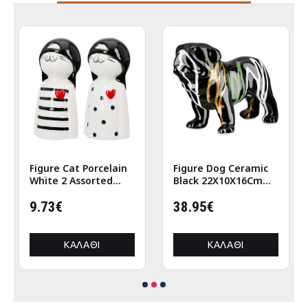
Figure Cat Porcelain
Figure Dog Ceramic
White 2 Assorted
Black 22X10X16Cm
6X5X12Cm 6X5X12Cm
22X10X16Cm
9.73€
38.95€
ΚΑΛΆΘΙ
ΚΑΛΆΘΙ