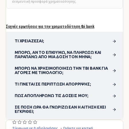
δεσμευτική προσφορά χρηματοδότησης.
Συχνές ερωτήσεις για την χρηματοδότηση tbi bank
ΤΙ ΧΡΕΙΆΖΕΣΑΙ;
ΜΠΟΡΏ, ΑΝ ΤΟ ΕΠΙΘΥΜΏ, ΝΑ ΠΛΗΡΏΣΩ ΚΑΙ
ΠΑΡΑΠΆΝΩ ΑΠΌ ΜΊΑ ΔΌΣΗ ΤΟΝ ΜΉΝΑ;
ΜΠΟΡΏ ΝΑ ΧΡΗΣΙΜΟΠΟΊΗΣΩ ΤΗΝ TBI BANK ΓΙΑ
ΑΓΟΡΈΣ ΜΕ ΤΙΜΟΛΌΓΙΟ;
ΤΙ ΓΊΝΕΤΑΙ ΣΕ ΠΕΡΊΠΤΩΣΗ ΑΠΌΡΡΙΨΗΣ;
ΠΏΣ ΑΠΟΠΛΗΡΏΝΩ ΤΙΣ ΔΌΣΕΙΣ ΜΟΥ;
ΣΕ ΠΌΣΗ ΏΡΑ ΘΑ ΓΝΩΡΊΖΩ ΕΆΝ Η ΑΊΤΗΣΗ ΈΧΕΙ
ΕΓΚΡΙΘΕΊ;
Σύμφωνα με 0 αξιολογήσεις.
-
Γράψτε μια κριτική