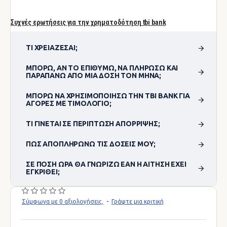
Συχνές ερωτήσεις για την χρηματοδότηση tbi bank
ΤΙ ΧΡΕΙΆΖΕΣΑΙ;
ΜΠΟΡΏ, ΑΝ ΤΟ ΕΠΙΘΥΜΏ, ΝΑ ΠΛΗΡΏΣΩ ΚΑΙ
ΠΑΡΑΠΆΝΩ ΑΠΌ ΜΊΑ ΔΌΣΗ ΤΟΝ ΜΉΝΑ;
ΜΠΟΡΏ ΝΑ ΧΡΗΣΙΜΟΠΟΊΗΣΩ ΤΗΝ TBI BANK ΓΙΑ
ΑΓΟΡΈΣ ΜΕ ΤΙΜΟΛΌΓΙΟ;
ΤΙ ΓΊΝΕΤΑΙ ΣΕ ΠΕΡΊΠΤΩΣΗ ΑΠΌΡΡΙΨΗΣ;
ΠΏΣ ΑΠΟΠΛΗΡΏΝΩ ΤΙΣ ΔΌΣΕΙΣ ΜΟΥ;
ΣΕ ΠΌΣΗ ΏΡΑ ΘΑ ΓΝΩΡΊΖΩ ΕΆΝ Η ΑΊΤΗΣΗ ΈΧΕΙ
ΕΓΚΡΙΘΕΊ;
Σύμφωνα με 0 αξιολογήσεις.
-
Γράψτε μια κριτική