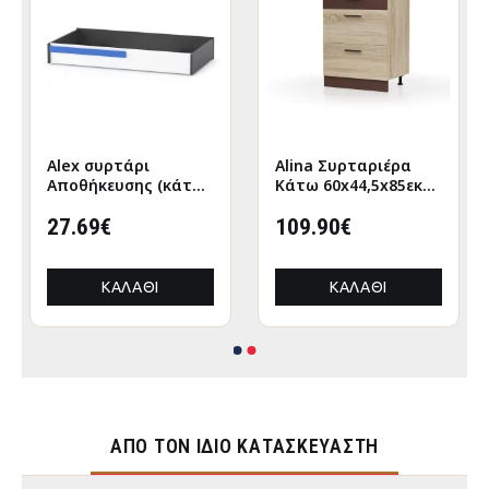
Alex συρτάρι
Alina Συρταριέρα
Αποθήκευσης (κάτω
Κάτω 60x44,5x85εκ
απο κρεβάτι)
Σονόμα-Μόκκα
120x63εκ Λευκό-
27.69€
109.90€
Γραφίτης
ΚΑΛΆΘΙ
ΚΑΛΆΘΙ
ΑΠΌ ΤΟΝ ΊΔΙΟ ΚΑΤΑΣΚΕΥΑΣΤΉ