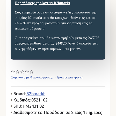
Παραδόσεις προϊόντων b2bmarkt
Σας ενημερώνουμε ότι οι παραγγελίες προιόντων της
εταιρίας b2bmarkt που θα καταχωρηθούν έως και τις
24/7/26 θα προγραμματιστούν για φόρτωση έως το
Δεκαπενταύγουστο,
Οι παραγγελίες που θα καταχωρηθούν μετα τις 24/7/26
θαεξυπηρετηθούν μετά τις 24/8/26,λόγω διακοπών των
συνεργαζόμενων πρακτορείων μεταφορών.
Σύμφωνα με 0 αξιολογήσεις.
-
Γράψτε μια κριτική
Brand:
B2bmarkt
Κωδικός:
0521102
SKU:
HM2431.02
Διαθεσιμότητα:
Παράδοση σε 8 έως 15 ημέρες