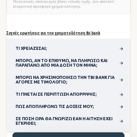
*Ενδεικτικός υπολογισμός βάσει τελικής τιμής. Δεν αποτελεί
δεσμευτική προσφορά χρηματοδότησης.
Συχνές ερωτήσεις για την χρηματοδότηση tbi bank
ΤΙ ΧΡΕΙΆΖΕΣΑΙ;
ΜΠΟΡΏ, ΑΝ ΤΟ ΕΠΙΘΥΜΏ, ΝΑ ΠΛΗΡΏΣΩ ΚΑΙ
ΠΑΡΑΠΆΝΩ ΑΠΌ ΜΊΑ ΔΌΣΗ ΤΟΝ ΜΉΝΑ;
ΜΠΟΡΏ ΝΑ ΧΡΗΣΙΜΟΠΟΊΗΣΩ ΤΗΝ TBI BANK ΓΙΑ
ΑΓΟΡΈΣ ΜΕ ΤΙΜΟΛΌΓΙΟ;
ΤΙ ΓΊΝΕΤΑΙ ΣΕ ΠΕΡΊΠΤΩΣΗ ΑΠΌΡΡΙΨΗΣ;
ΠΏΣ ΑΠΟΠΛΗΡΏΝΩ ΤΙΣ ΔΌΣΕΙΣ ΜΟΥ;
ΣΕ ΠΌΣΗ ΏΡΑ ΘΑ ΓΝΩΡΊΖΩ ΕΆΝ Η ΑΊΤΗΣΗ ΈΧΕΙ
ΕΓΚΡΙΘΕΊ;