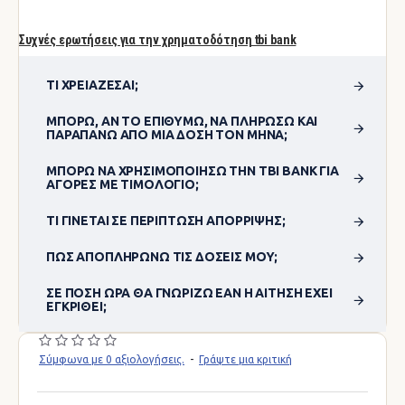
Συχνές ερωτήσεις για την χρηματοδότηση tbi bank
ΤΙ ΧΡΕΙΆΖΕΣΑΙ;
ΜΠΟΡΏ, ΑΝ ΤΟ ΕΠΙΘΥΜΏ, ΝΑ ΠΛΗΡΏΣΩ ΚΑΙ
ΠΑΡΑΠΆΝΩ ΑΠΌ ΜΊΑ ΔΌΣΗ ΤΟΝ ΜΉΝΑ;
ΜΠΟΡΏ ΝΑ ΧΡΗΣΙΜΟΠΟΊΗΣΩ ΤΗΝ TBI BANK ΓΙΑ
ΑΓΟΡΈΣ ΜΕ ΤΙΜΟΛΌΓΙΟ;
ΤΙ ΓΊΝΕΤΑΙ ΣΕ ΠΕΡΊΠΤΩΣΗ ΑΠΌΡΡΙΨΗΣ;
ΠΏΣ ΑΠΟΠΛΗΡΏΝΩ ΤΙΣ ΔΌΣΕΙΣ ΜΟΥ;
ΣΕ ΠΌΣΗ ΏΡΑ ΘΑ ΓΝΩΡΊΖΩ ΕΆΝ Η ΑΊΤΗΣΗ ΈΧΕΙ
ΕΓΚΡΙΘΕΊ;
Σύμφωνα με 0 αξιολογήσεις.
-
Γράψτε μια κριτική