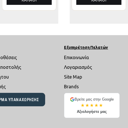
ΚΑΛΆΘΙ
ΚΑΛΆΘΙ
ΚΑΛΆΘΙ
Εξυπηρέτηση Πελατών
ποθέσεις
Επικοινωνία
Αποστολής
Λογαριασμός
ήτου
Site Map
μής
Brands
Βρείτε μας στην Google
ΡΜΑ ΥΠΑΝΑΧΏΡΗΣΗΣ
★★★★★
Αξιολογήστε μας