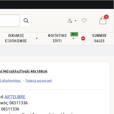
0
ΝΕΟ
ΟΙΚΙΑΚΌΣ
ΦΟΙΤΗΤΙΚΌ
SUMMER
ΕΞΟΠΛΙΣΜΌΣ
ΣΠΊΤΙ
SALES
ί Μέταλλο/Γυαλί 46x168cm
 αξιολογήσεις.
-
Γράψτε μια κριτική
d:
ARTELIBRE
ικός:
06511336
:
06511336