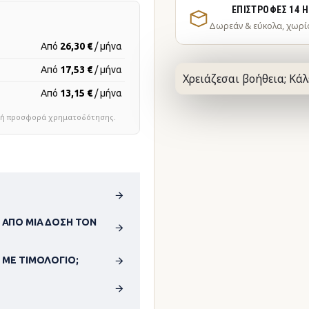
ΕΠΙΣΤΡΟΦΈΣ 14 
Δωρεάν & εύκολα, χωρί
Από
26,30 €
/ μήνα
Από
17,53 €
/ μήνα
Χρειάζεσαι βοήθεια; Κάλ
Από
13,15 €
/ μήνα
τική προσφορά χρηματοδότησης.
 ΑΠΌ ΜΊΑ ΔΌΣΗ ΤΟΝ
 ΜΕ ΤΙΜΟΛΌΓΙΟ;