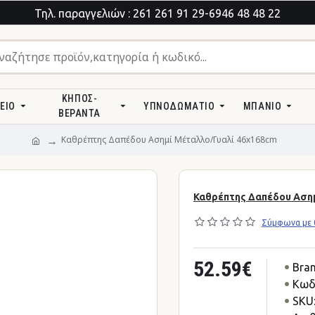
Τηλ. παραγγελιών : 261 261 91 29-6946 48 48 22
ΚΉΠΟΣ-
ΕΊΟ
ΥΠΝΟΔΩΜΆΤΙΟ
ΜΠΆΝΙΟ
ΒΕΡΆΝΤΑ
Καθρέπτης Δαπέδου Ασημί Μέταλλο/Γυαλί 46x168cm
Καθρέπτης Δαπέδου Ασημ
Σύμφωνα με 0
52.59€
Bran
Κωδ
SKU