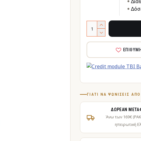
Δια
Δόσε
ΕΠΙΘΥΜ
ΓΙΑΤΊ ΝΑ ΨΩΝΊΣΕΙΣ ΑΠ
ΔΩΡΕΆΝ ΜΕΤΑ
Άνω των 169€ (PA
ηπειρωτική Ε