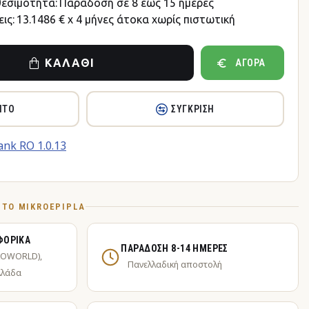
θεσιμότητα:
Παράδοση σε 8 έως 15 ημέρες
ις:
13.1486 € x 4 μήνες άτοκα χωρίς πιστωτική
ΚΑΛΆΘΙ
ΑΓΟΡΆ
ΗΤΌ
ΣΎΓΚΡΙΣΗ
Ό ΤΟ MIKROEPIPLA
ΦΟΡΙΚΆ
ΠΑΡΆΔΟΣΗ 8-14 ΗΜΈΡΕΣ
KOWORLD),
Πανελλαδική αποστολή
λλάδα