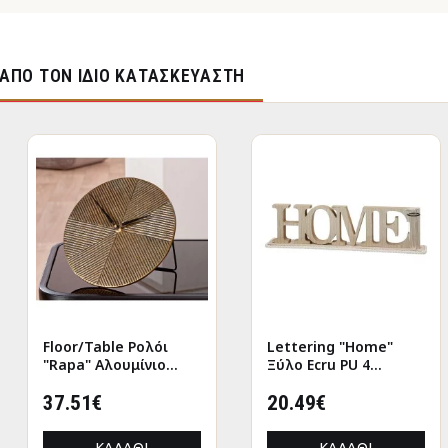
ΑΠΌ ΤΟΝ ΊΔΙΟ ΚΑΤΑΣΚΕΥΑΣΤΉ
Floor/Table Ρολόι
Lettering "Home"
"Rapa" Αλουμίνιο
Ξύλο Ecru PU 4
Μπρούντζινο PU L.
47x7.5x12.5cm
155 cm D. 205 cm
37.51€
20.49€