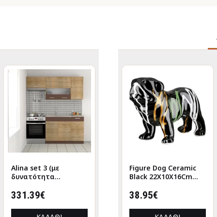
Alina set 3 (με
Figure Cat Porcelain
Figure Dog Ceramic
δυνατότητα
White 2 Assorted
Black 22X10X16Cm
επέκτασης) Σονόμα-
6X5X12Cm 6X5X12Cm
22X10X16Cm
Μόκκα Σετ 5 κουτιών
331.39€
9.73€
38.95€
(3 τρέχ. Μέτρα)