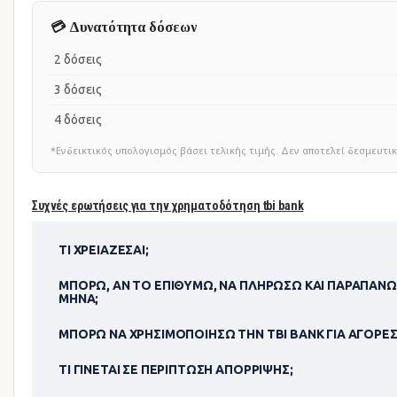
💳 Δυνατότητα δόσεων
2 δόσεις
3 δόσεις
4 δόσεις
*Ενδεικτικός υπολογισμός βάσει τελικής τιμής. Δεν αποτελεί δεσμευ
Συχνές ερωτήσεις για την χρηματοδότηση tbi bank
ΤΙ ΧΡΕΙΆΖΕΣΑΙ;
ΜΠΟΡΏ, ΑΝ ΤΟ ΕΠΙΘΥΜΏ, ΝΑ ΠΛΗΡΏΣΩ ΚΑΙ ΠΑΡΑΠΆΝΩ
ΜΉΝΑ;
ΜΠΟΡΏ ΝΑ ΧΡΗΣΙΜΟΠΟΊΗΣΩ ΤΗΝ TBI BANK ΓΙΑ ΑΓΟΡΈΣ
ΤΙ ΓΊΝΕΤΑΙ ΣΕ ΠΕΡΊΠΤΩΣΗ ΑΠΌΡΡΙΨΗΣ;