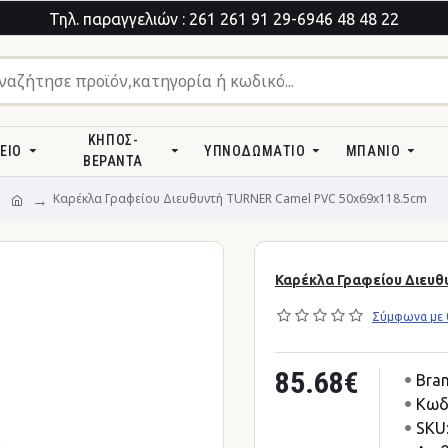
Τηλ. παραγγελιών : 261 261 91 29-6946 48 48 22
ΚΉΠΟΣ-
ΕΊΟ
ΥΠΝΟΔΩΜΆΤΙΟ
ΜΠΆΝΙΟ
ΒΕΡΆΝΤΑ
Καρέκλα Γραφείου Διευθυντή TURNER Camel PVC 50x69x118.5cm
Καρέκλα Γραφείου Διευθ
Σύμφωνα με 0
85.68€
Bran
Κωδ
SKU