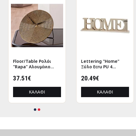
Floor/Table Ρολόι
Lettering "Home"
"Rapa" Αλουμίνιο
Ξύλο Ecru PU 4
Μπρούντζινο PU L.
47x7.5x12.5cm
155 cm D. 205 cm
37.51€
20.49€
ΚΑΛΆΘΙ
ΚΑΛΆΘΙ