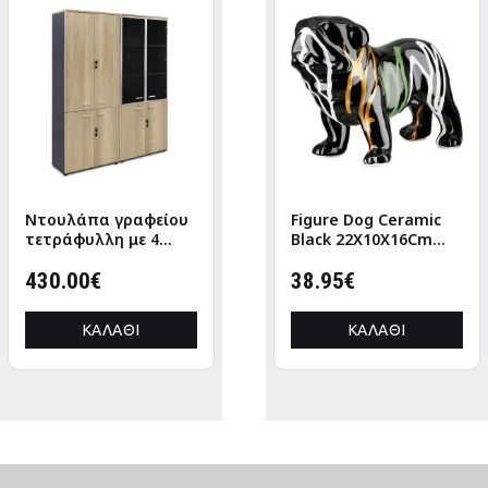
Nτουλάπα γραφείου
Figure Cat Porcelain
Figure Dog Ceramic
τετράφυλλη με 4
White 2 Assorted
Black 22X10X16Cm
πόρτες Lotus χρώμα
6X5X12Cm 6X5X12Cm
22X10X16Cm
φυσικό-ανθρακί
430.00€
9.73€
38.95€
160x40,5x200εκ
ΚΑΛΆΘΙ
ΚΑΛΆΘΙ
ΚΑΛΆΘΙ