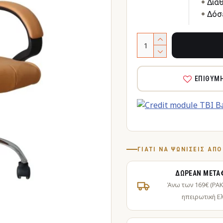
Δια
Δόσε
ΕΠΙΘΥΜ
ΓΙΑΤΊ ΝΑ ΨΩΝΊΣΕΙΣ ΑΠ
ΔΩΡΕΆΝ ΜΕΤΑ
Άνω των 169€ (PA
ηπειρωτική Ε