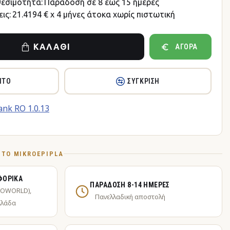
θεσιμότητα:
Παράδοση σε 8 έως 15 ημέρες
ις:
21.4194 € x 4 μήνες άτοκα χωρίς πιστωτική
ΚΑΛΆΘΙ
ΑΓΟΡΆ
ΗΤΌ
ΣΎΓΚΡΙΣΗ
Ό ΤΟ MIKROEPIPLA
ΦΟΡΙΚΆ
ΠΑΡΆΔΟΣΗ 8-14 ΗΜΈΡΕΣ
KOWORLD),
Πανελλαδική αποστολή
λλάδα