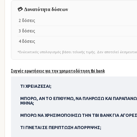
💳 Δυνατότητα δόσεων
2 δόσεις
3 δόσεις
4 δόσεις
*Ενδεικτικός υπολογισμός βάσει τελικής τιμής. Δεν αποτελεί δεσμευ
Συχνές ερωτήσεις για την χρηματοδότηση tbi bank
ΤΙ ΧΡΕΙΆΖΕΣΑΙ;
ΜΠΟΡΏ, ΑΝ ΤΟ ΕΠΙΘΥΜΏ, ΝΑ ΠΛΗΡΏΣΩ ΚΑΙ ΠΑΡΑΠΆΝΩ
ΜΉΝΑ;
ΜΠΟΡΏ ΝΑ ΧΡΗΣΙΜΟΠΟΊΗΣΩ ΤΗΝ TBI BANK ΓΙΑ ΑΓΟΡΈΣ
ΤΙ ΓΊΝΕΤΑΙ ΣΕ ΠΕΡΊΠΤΩΣΗ ΑΠΌΡΡΙΨΗΣ;