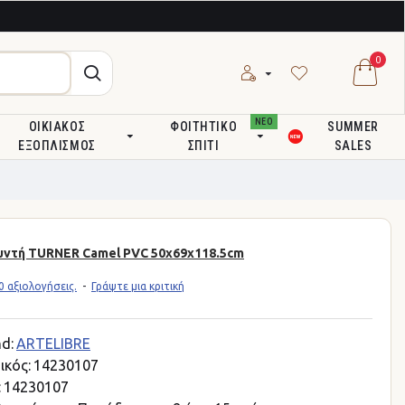
0
ΝΕΟ
ΟΙΚΙΑΚΌΣ
ΦΟΙΤΗΤΙΚΌ
SUMMER
ΕΞΟΠΛΙΣΜΌΣ
ΣΠΊΤΙ
SALES
υντή TURNER Camel PVC 50x69x118.5cm
 αξιολογήσεις.
-
Γράψτε μια κριτική
d:
ARTELIBRE
ικός:
14230107
:
14230107