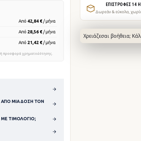
ΕΠΙΣΤΡΟΦΈΣ 14 
Δωρεάν & εύκολα, χωρί
Από
42,84 €
/ μήνα
Από
28,56 €
/ μήνα
Χρειάζεσαι βοήθεια; Κάλ
Από
21,42 €
/ μήνα
τική προσφορά χρηματοδότησης.
 ΑΠΌ ΜΊΑ ΔΌΣΗ ΤΟΝ
 ΜΕ ΤΙΜΟΛΌΓΙΟ;