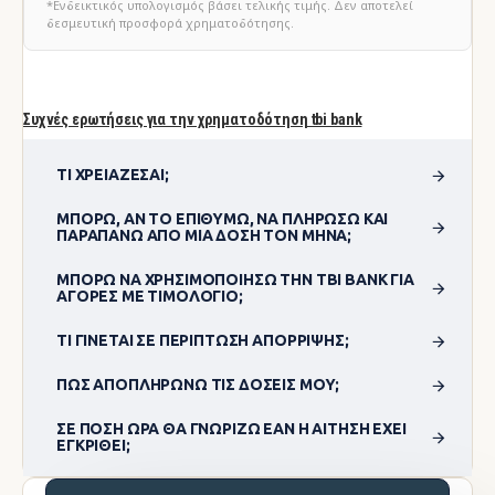
*Ενδεικτικός υπολογισμός βάσει τελικής τιμής. Δεν αποτελεί
δεσμευτική προσφορά χρηματοδότησης.
Συχνές ερωτήσεις για την χρηματοδότηση tbi bank
ΤΙ ΧΡΕΙΆΖΕΣΑΙ;
ΜΠΟΡΏ, ΑΝ ΤΟ ΕΠΙΘΥΜΏ, ΝΑ ΠΛΗΡΏΣΩ ΚΑΙ
ΠΑΡΑΠΆΝΩ ΑΠΌ ΜΊΑ ΔΌΣΗ ΤΟΝ ΜΉΝΑ;
ΜΠΟΡΏ ΝΑ ΧΡΗΣΙΜΟΠΟΊΗΣΩ ΤΗΝ TBI BANK ΓΙΑ
ΑΓΟΡΈΣ ΜΕ ΤΙΜΟΛΌΓΙΟ;
ΤΙ ΓΊΝΕΤΑΙ ΣΕ ΠΕΡΊΠΤΩΣΗ ΑΠΌΡΡΙΨΗΣ;
ΠΏΣ ΑΠΟΠΛΗΡΏΝΩ ΤΙΣ ΔΌΣΕΙΣ ΜΟΥ;
ΣΕ ΠΌΣΗ ΏΡΑ ΘΑ ΓΝΩΡΊΖΩ ΕΆΝ Η ΑΊΤΗΣΗ ΈΧΕΙ
ΕΓΚΡΙΘΕΊ;