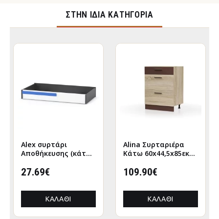
ΣΤΉΝ ΊΔΙΑ ΚΑΤΗΓΟΡΊΑ
Alex συρτάρι
Alina Συρταριέρα
Αποθήκευσης (κάτω
Κάτω 60x44,5x85εκ
απο κρεβάτι)
Σονόμα-Μόκκα
120x63εκ Λευκό-
27.69€
109.90€
Γραφίτης
ΚΑΛΆΘΙ
ΚΑΛΆΘΙ