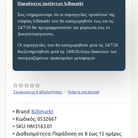
Παραδόσεις προϊόντων b2bmarkt
Σας ενημερώνουμε ότι οι παραγγελίες προιόντων της
εταιρίας b2bmarkt που θα καταχωρηθούν έως και τις
24/7/26 θα προγραμματιστούν για φόρτωση έως το
Δεκαπενταύγουστο,
Οι παραγγελίες που θα καταχωρηθούν μετα τις 24/7/26
θαεξυπηρετηθούν μετά τις 24/8/26,λόγω διακοπών των
συνεργαζόμενων πρακτορείων μεταφορών.
Σύμφωνα με 0 αξιολογήσεις.
-
Γράψτε μια κριτική
Brand:
B2bmarkt
Κωδικός:
0532667
SKU:
HM3163.01
Διαθεσιμότητα:
Παράδοση σε 8 έως 15 ημέρες