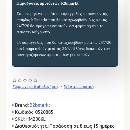
Παραδόσεις προϊόντων b2bmarkt
Σας ενημερώνουμε ότι οι παραγγελίες προιόντων της
εταιρίας b2bmarkt που θα καταχωρηθούν έως και τις
24/7/26 θα προγραμματιστούν για φόρτωση έως το
Δεκαπενταύγουστο,
Οι παραγγελίες που θα καταχωρηθούν μετα τις 24/7/26
θαεξυπηρετηθούν μετά τις 24/8/26,λόγω διακοπών των
συνεργαζόμενων πρακτορείων μεταφορών.
Σύμφωνα με 0 αξιολογήσεις.
-
Γράψτε μια κριτική
Brand:
B2bmarkt
Κωδικός:
0520885
SKU:
HM2086L
Διαθεσιμότητα:
Παράδοση σε 8 έως 15 ημέρες