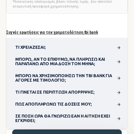
*Ενδεικτικός υπολογισμός βάσει τελικής τιμής. Δεν αποτελεί
δεσμευτική προσφορά χρηματοδότησης.
Συχνές ερωτήσεις για την χρηματοδότηση tbi bank
ΤΙ ΧΡΕΙΆΖΕΣΑΙ;
ΜΠΟΡΏ, ΑΝ ΤΟ ΕΠΙΘΥΜΏ, ΝΑ ΠΛΗΡΏΣΩ ΚΑΙ
ΠΑΡΑΠΆΝΩ ΑΠΌ ΜΊΑ ΔΌΣΗ ΤΟΝ ΜΉΝΑ;
ΜΠΟΡΏ ΝΑ ΧΡΗΣΙΜΟΠΟΊΗΣΩ ΤΗΝ TBI BANK ΓΙΑ
ΑΓΟΡΈΣ ΜΕ ΤΙΜΟΛΌΓΙΟ;
ΤΙ ΓΊΝΕΤΑΙ ΣΕ ΠΕΡΊΠΤΩΣΗ ΑΠΌΡΡΙΨΗΣ;
ΠΏΣ ΑΠΟΠΛΗΡΏΝΩ ΤΙΣ ΔΌΣΕΙΣ ΜΟΥ;
ΣΕ ΠΌΣΗ ΏΡΑ ΘΑ ΓΝΩΡΊΖΩ ΕΆΝ Η ΑΊΤΗΣΗ ΈΧΕΙ
ΕΓΚΡΙΘΕΊ;