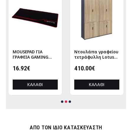
MOUSEPAD ΓΙΑ
Nτουλάπα γραφείου
ΓΡΑΦΕΙΑ GAMING
τετράφυλλη Lotus
HM8785 ΥΦΑΣΜΑ ΣΕ
χρώμα φυσικό-
ΜΑΥΡΟ ΧΡΩΜΑ
16.92€
ανθρακί
410.00€
160x40x200εκ
ΚΑΛΆΘΙ
ΚΑΛΆΘΙ
ΑΠΌ ΤΟΝ ΊΔΙΟ ΚΑΤΑΣΚΕΥΑΣΤΉ