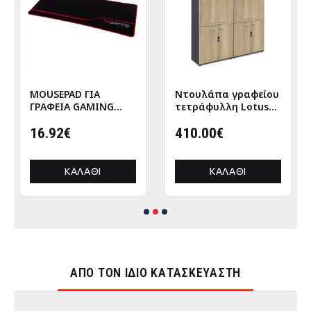
MOUSEPAD ΓΙΑ
Nτουλάπα γραφείου
ΓΡΑΦΕΙΑ GAMING
τετράφυλλη Lotus
HM8785 ΥΦΑΣΜΑ ΣΕ
χρώμα φυσικό-
ΜΑΥΡΟ ΧΡΩΜΑ
16.92€
ανθρακί
410.00€
160x40x200εκ
ΚΑΛΆΘΙ
ΚΑΛΆΘΙ
ΑΠΌ ΤΟΝ ΊΔΙΟ ΚΑΤΑΣΚΕΥΑΣΤΉ