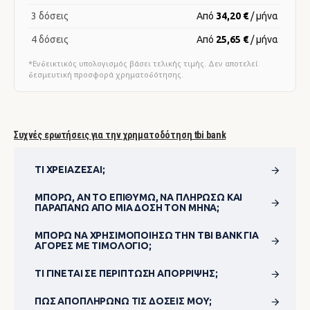
3 δόσεις
Από
34,20 €
/ μήνα
4 δόσεις
Από
25,65 €
/ μήνα
*Ενδεικτικός υπολογισμός βάσει τελικής τιμής. Δεν αποτελεί
δεσμευτική προσφορά χρηματοδότησης.
Συχνές ερωτήσεις για την χρηματοδότηση tbi bank
ΤΙ ΧΡΕΙΆΖΕΣΑΙ;
ΜΠΟΡΏ, ΑΝ ΤΟ ΕΠΙΘΥΜΏ, ΝΑ ΠΛΗΡΏΣΩ ΚΑΙ
ΠΑΡΑΠΆΝΩ ΑΠΌ ΜΊΑ ΔΌΣΗ ΤΟΝ ΜΉΝΑ;
ΜΠΟΡΏ ΝΑ ΧΡΗΣΙΜΟΠΟΊΗΣΩ ΤΗΝ TBI BANK ΓΙΑ
ΑΓΟΡΈΣ ΜΕ ΤΙΜΟΛΌΓΙΟ;
ΤΙ ΓΊΝΕΤΑΙ ΣΕ ΠΕΡΊΠΤΩΣΗ ΑΠΌΡΡΙΨΗΣ;
ΠΏΣ ΑΠΟΠΛΗΡΏΝΩ ΤΙΣ ΔΌΣΕΙΣ ΜΟΥ;