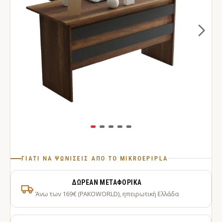
ΓΙΑΤΊ ΝΑ ΨΩΝΊΣΕΙΣ ΑΠΌ ΤΟ MIKROEPIPLA
ΔΩΡΕΆΝ ΜΕΤΑΦΟΡΙΚΆ
Άνω των 169€ (PAKOWORLD), ηπειρωτική Ελλάδα