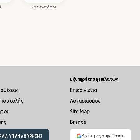
έ
Χρονογράφοι
Εξυπηρέτηση Πελατών
ποθέσεις
Επικοινωνία
Αποστολής
Λογαριασμός
ήτου
Site Map
μής
Brands
Βρείτε μας στην Google
ΡΜΑ ΥΠΑΝΑΧΏΡΗΣΗΣ