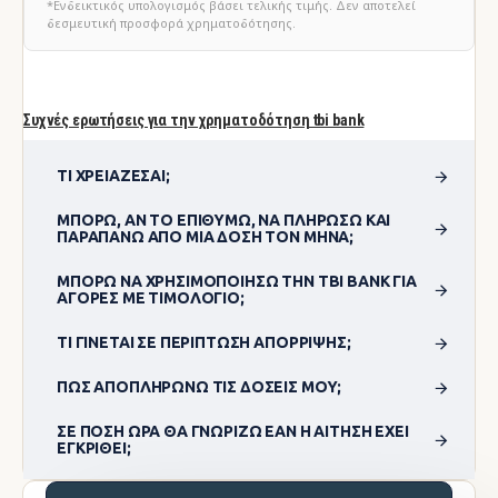
*Ενδεικτικός υπολογισμός βάσει τελικής τιμής. Δεν αποτελεί
δεσμευτική προσφορά χρηματοδότησης.
Συχνές ερωτήσεις για την χρηματοδότηση tbi bank
ΤΙ ΧΡΕΙΆΖΕΣΑΙ;
ΜΠΟΡΏ, ΑΝ ΤΟ ΕΠΙΘΥΜΏ, ΝΑ ΠΛΗΡΏΣΩ ΚΑΙ
ΠΑΡΑΠΆΝΩ ΑΠΌ ΜΊΑ ΔΌΣΗ ΤΟΝ ΜΉΝΑ;
ΜΠΟΡΏ ΝΑ ΧΡΗΣΙΜΟΠΟΊΗΣΩ ΤΗΝ TBI BANK ΓΙΑ
ΑΓΟΡΈΣ ΜΕ ΤΙΜΟΛΌΓΙΟ;
ΤΙ ΓΊΝΕΤΑΙ ΣΕ ΠΕΡΊΠΤΩΣΗ ΑΠΌΡΡΙΨΗΣ;
ΠΏΣ ΑΠΟΠΛΗΡΏΝΩ ΤΙΣ ΔΌΣΕΙΣ ΜΟΥ;
ΣΕ ΠΌΣΗ ΏΡΑ ΘΑ ΓΝΩΡΊΖΩ ΕΆΝ Η ΑΊΤΗΣΗ ΈΧΕΙ
ΕΓΚΡΙΘΕΊ;