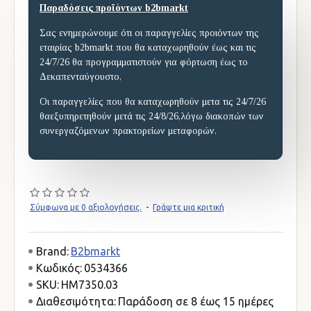
Παραδόσεις προϊόντων b2bmarkt
Σας ενημερώνουμε ότι οι παραγγελίες προιόντων της
εταιρίας b2bmarkt που θα καταχωρηθούν έως και τις
24/7/26 θα προγραμματιστούν για φόρτωση έως το
Δεκαπενταύγουστο,
Οι παραγγελίες που θα καταχωρηθούν μετα τις 24/7/26
θαεξυπηρετηθούν μετά τις 24/8/26,λόγω διακοπών των
συνεργαζόμενων πρακτορείων μεταφορών.
Σύμφωνα με 0 αξιολογήσεις.
-
Γράψτε μια κριτική
Brand:
B2bmarkt
Κωδικός:
0534366
SKU:
HM7350.03
Διαθεσιμότητα:
Παράδοση σε 8 έως 15 ημέρες