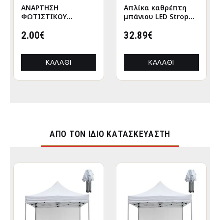
ΑΝΑΡΤΗΣΗ
Απλίκα καθρέπτη
ΦΩΤΙΣΤΙΚΟΥ
μπάνιου LED Strop
ΟΡΟΦΗΣ ΚΑΛΩΔΙΟ
μεταλλική χρώμα
ΜΕ ΝΤΟΥΙ ΡΟΔΕΛΑΣ-
2.00€
μαύρο 35εκ.
32.89€
ΜΑΥΡΟ HM4187
ΚΑΛΆΘΙ
ΚΑΛΆΘΙ
ΑΠΌ ΤΟΝ ΊΔΙΟ ΚΑΤΑΣΚΕΥΑΣΤΉ