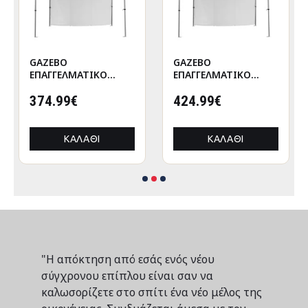
GAZEBO
GAZEBO
ΕΠΑΓΓΕΛΜΑΤΙΚΟ
ΕΠΑΓΓΕΛΜΑΤΙΚΟ
ΒΑΡΕΩΣ ΤΥΠΟΥ
ΒΑΡΕΩΣ ΤΥΠΟΥ
CRESSEN HM21097
374.99€
CRESSEN HM21097.01
424.99€
ΠΤΥΣΣΟΜΕΝΟ
ΠΤΥΣΣΟΜΕΝΟ
ΑΛΟΥΜΙΝΙΟΥ
ΑΛΟΥΜΙΝΙΟΥ
3x3x3,4Yμ
3x3x3,4Yεκ
ΚΑΛΆΘΙ
ΚΑΛΆΘΙ
"Η απόκτηση από εσάς ενός νέου
σύγχρονου επίπλου είναι σαν να
καλωσορίζετε στο σπίτι ένα νέο μέλος της