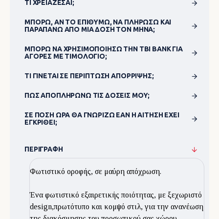
ΤΙ ΧΡΕΙΆΖΕΣΑΙ;
ΜΠΟΡΏ, ΑΝ ΤΟ ΕΠΙΘΥΜΏ, ΝΑ ΠΛΗΡΏΣΩ ΚΑΙ
ΠΑΡΑΠΆΝΩ ΑΠΌ ΜΊΑ ΔΌΣΗ ΤΟΝ ΜΉΝΑ;
ΜΠΟΡΏ ΝΑ ΧΡΗΣΙΜΟΠΟΊΗΣΩ ΤΗΝ TBI BANK ΓΙΑ
ΑΓΟΡΈΣ ΜΕ ΤΙΜΟΛΌΓΙΟ;
ΤΙ ΓΊΝΕΤΑΙ ΣΕ ΠΕΡΊΠΤΩΣΗ ΑΠΌΡΡΙΨΗΣ;
ΠΏΣ ΑΠΟΠΛΗΡΏΝΩ ΤΙΣ ΔΌΣΕΙΣ ΜΟΥ;
ΣΕ ΠΌΣΗ ΏΡΑ ΘΑ ΓΝΩΡΊΖΩ ΕΆΝ Η ΑΊΤΗΣΗ ΈΧΕΙ
ΕΓΚΡΙΘΕΊ;
ΠΕΡΙΓΡΑΦΉ
Φωτιστικό οροφής, σε μαύρη απόχρωση.
Ένα φωτιστικό εξαιρετικής ποιότητας, με ξεχωριστό
design,πρωτότυπο και κομψό στιλ, για την ανανέωση
της διακόσμησης του προσωπικού σας χώρου.