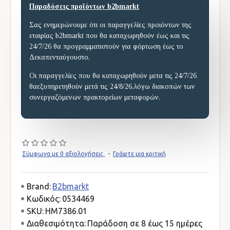
Παραδόσεις προϊόντων b2bmarkt
Σας ενημερώνουμε ότι οι παραγγελίες προιόντων της
εταιρίας b2bmarkt που θα καταχωρηθούν έως και τις
24/7/26 θα προγραμματιστούν για φόρτωση έως το
Δεκαπενταύγουστο,
Οι παραγγελίες που θα καταχωρηθούν μετα τις 24/7/26
θαεξυπηρετηθούν μετά τις 24/8/26,λόγω διακοπών των
συνεργαζόμενων πρακτορείων μεταφορών.
Σύμφωνα με 0 αξιολογήσεις.
-
Γράψτε μια κριτική
Brand:
B2bmarkt
Κωδικός:
0534469
SKU:
HM7386.01
Διαθεσιμότητα:
Παράδοση σε 8 έως 15 ημέρες