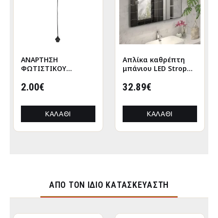
ΑΝΑΡΤΗΣΗ
Απλίκα καθρέπτη
ΦΩΤΙΣΤΙΚΟΥ
μπάνιου LED Strop
ΟΡΟΦΗΣ ΚΑΛΩΔΙΟ
μεταλλική χρώμα
ΜΕ ΝΤΟΥΙ ΡΟΔΕΛΑΣ-
2.00€
μαύρο 35εκ.
32.89€
ΜΑΥΡΟ HM4187
ΚΑΛΆΘΙ
ΚΑΛΆΘΙ
ΑΠΌ ΤΟΝ ΊΔΙΟ ΚΑΤΑΣΚΕΥΑΣΤΉ