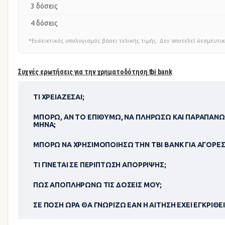
3 δόσεις
4 δόσεις
*Ενδεικτικός υπολογισμός βάσει τελικής τιμής. Δεν αποτελεί δεσμευ
Συχνές ερωτήσεις για την χρηματοδότηση tbi bank
ΤΙ ΧΡΕΙΆΖΕΣΑΙ;
ΜΠΟΡΏ, ΑΝ ΤΟ ΕΠΙΘΥΜΏ, ΝΑ ΠΛΗΡΏΣΩ ΚΑΙ ΠΑΡΑΠΆΝΩ
ΜΉΝΑ;
ΜΠΟΡΏ ΝΑ ΧΡΗΣΙΜΟΠΟΊΗΣΩ ΤΗΝ TBI BANK ΓΙΑ ΑΓΟΡΈΣ
ΤΙ ΓΊΝΕΤΑΙ ΣΕ ΠΕΡΊΠΤΩΣΗ ΑΠΌΡΡΙΨΗΣ;
ΠΏΣ ΑΠΟΠΛΗΡΏΝΩ ΤΙΣ ΔΌΣΕΙΣ ΜΟΥ;
ΣΕ ΠΌΣΗ ΏΡΑ ΘΑ ΓΝΩΡΊΖΩ ΕΆΝ Η ΑΊΤΗΣΗ ΈΧΕΙ ΕΓΚΡΙΘΕΊ