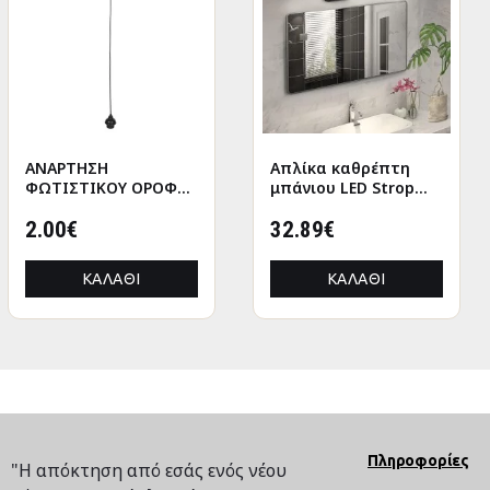
ΑΝΑΡΤΗΣΗ
ANΤΑΛΛΑΚΤΙΚΑ
Απλίκα καθρέπτη
GAMEPAD HOLDER
ΦΩΤΙΣΤΙΚΟΥ ΟΡΟΦΗΣ
ΜΠΡΑΤΣΑ ΣΕΤ ΑΠΟ
μπάνιου LED Strop
WITH USB HM8787
ΚΑΛΩΔΙΟ ΜΕ ΝΤΟΥΙ
ΚΑΡΕΚΛΑ HM1087.09
μεταλλική χρώμα
ΡΟΔΕΛΑΣ-ΜΑΥΡΟ
2.00€
20.00€
μαύρο 35εκ.
32.89€
9.92€
HM4187
ΚΑΛΆΘΙ
ΚΑΛΆΘΙ
ΚΑΛΆΘΙ
ΚΑΛΆΘΙ
Πληροφορίες
"Η απόκτηση από εσάς ενός νέου