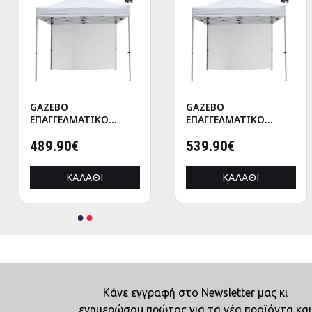
GAZEBO
GAZEBO
ΕΠΑΓΓΕΛΜΑΤΙΚΟ
ΕΠΑΓΓΕΛΜΑΤΙΚΟ
ΒΑΡΕΩΣ ΤΥΠΟΥ
ΒΑΡΕΩΣ ΤΥΠΟΥ
CRESSEN HM21098
489.90€
CRESSEN HM21098.01
539.90€
ΠΤΥΣΣΟΜΕΝΟ
ΠΤΥΣΣΟΜΕΝΟ
ΑΛΟΥΜΙΝΙΟΥ
ΑΛΟΥΜΙΝΙΟΥ
ΚΑΛΆΘΙ
ΚΑΛΆΘΙ
3x4,5x3,4Yμ
3x4,5x3,4Yμ
Κάνε εγγραφή στο Newsletter μας κι
ενημερώσου πρώτος για τα νέα προϊόντα και