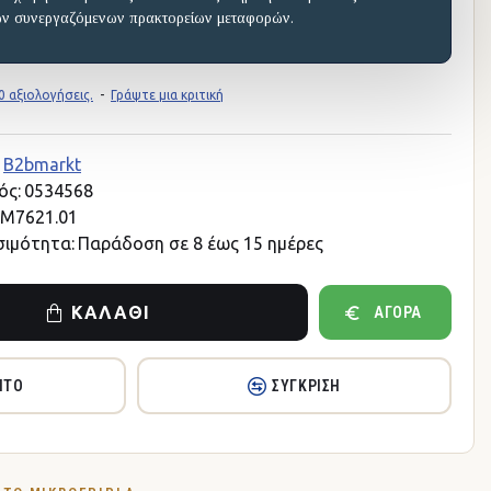
ων συνεργαζόμενων πρακτορείων μεταφορών.
 αξιολογήσεις.
-
Γράψτε μια κριτική
B2bmarkt
ός:
0534568
M7621.01
σιμότητα:
Παράδοση σε 8 έως 15 ημέρες
ΚΑΛΆΘΙ
ΑΓΟΡΆ
ΗΤΌ
ΣΎΓΚΡΙΣΗ