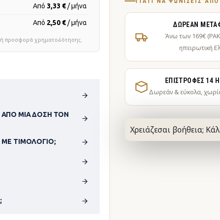
ΓΙΑΤΊ ΝΑ ΨΩΝΊΣΕΙΣ ΑΠ
Από
3,33 €
/ μήνα
Από
2,50 €
/ μήνα
ΔΩΡΕΆΝ ΜΕΤΑ
Άνω των 169€ (PA
τική προσφορά χρηματοδότησης.
ηπειρωτική Ε
ΕΠΙΣΤΡΟΦΈΣ 14 
Δωρεάν & εύκολα, χωρί
 ΑΠΌ ΜΊΑ ΔΌΣΗ ΤΟΝ
Χρειάζεσαι βοήθεια; Κάλ
 ΜΕ ΤΙΜΟΛΌΓΙΟ;
;