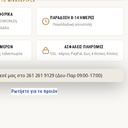
Ό ΤΟ MIKROEPIPLA
ΦΟΡΙΚΆ
ΠΑΡΆΔΟΣΗ 8-14 ΗΜΈΡΕΣ
KOWORLD),
Πανελλαδική αποστολή
λλάδα
ΗΜΕΡΏΝ
ΑΣΦΑΛΕΊΣ ΠΛΗΡΩΜΈΣ
ς ταλαιπωρία
SSL · κάρτα, PayPal, έως 4 άτοκες δόσεις
εσέ μας στο 261 261 9129 (Δευ-Παρ 09:00-17:00)
Ρωτήστε για το προιόν