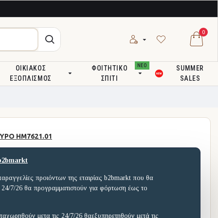
0
ΝΕΟ
ΟΙΚΙΑΚΌΣ
ΦΟΙΤΗΤΙΚΌ
SUMMER
ΕΞΟΠΛΙΣΜΌΣ
ΣΠΊΤΙ
SALES
ΥΡΟ HM7621.01
b2bmarkt
παραγγελίες προιόντων της εταιρίας b2bmarkt που θα
 24/7/26 θα προγραμματιστούν για φόρτωση έως το
ταχωρηθούν μετα τις 24/7/26 θαεξυπηρετηθούν μετά τις