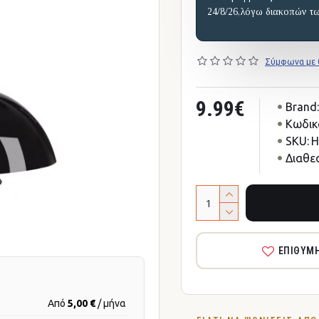
24/8/26,λόγω διακοπών τ
Σύμφωνα με 0
9.99€
Brand:
Κωδικ
SKU:
H
Διαθε
ΕΠΙΘΥΜ
Από
5,00 €
/ μήνα