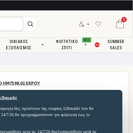
0
ΝΕΟ
ΟΙΚΙΑΚΌΣ
ΦΟΙΤΗΤΙΚΌ
SUMMER
ΕΞΟΠΛΙΣΜΌΣ
ΣΠΊΤΙ
SALES
Ο HM7598.02 ΕΚΡΟΥ
b2bmarkt
παραγγελίες προιόντων της εταιρίας b2bmarkt που θα
 24/7/26 θα προγραμματιστούν για φόρτωση έως το
ταχωρηθούν μετα τις 24/7/26 θαεξυπηρετηθούν μετά τις