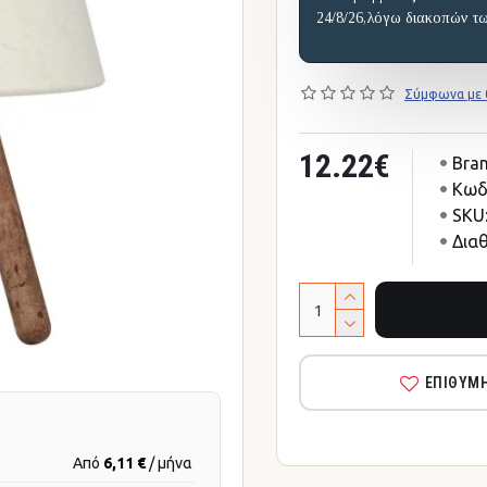
24/8/26,λόγω διακοπών τ
Σύμφωνα με 0
12.22€
Bran
Κωδ
SKU
Δια
ΕΠΙΘΥΜ
Από
6,11 €
/ μήνα