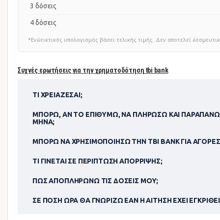
3 δόσεις
4 δόσεις
*Ενδεικτικός υπολογισμός βάσει τελικής τιμής. Δεν αποτελεί δεσμευ
Συχνές ερωτήσεις για την χρηματοδότηση tbi bank
ΤΙ ΧΡΕΙΆΖΕΣΑΙ;
ΜΠΟΡΏ, ΑΝ ΤΟ ΕΠΙΘΥΜΏ, ΝΑ ΠΛΗΡΏΣΩ ΚΑΙ ΠΑΡΑΠΆΝΩ
ΜΉΝΑ;
ΜΠΟΡΏ ΝΑ ΧΡΗΣΙΜΟΠΟΊΗΣΩ ΤΗΝ TBI BANK ΓΙΑ ΑΓΟΡΈΣ
ΤΙ ΓΊΝΕΤΑΙ ΣΕ ΠΕΡΊΠΤΩΣΗ ΑΠΌΡΡΙΨΗΣ;
ΠΏΣ ΑΠΟΠΛΗΡΏΝΩ ΤΙΣ ΔΌΣΕΙΣ ΜΟΥ;
ΣΕ ΠΌΣΗ ΏΡΑ ΘΑ ΓΝΩΡΊΖΩ ΕΆΝ Η ΑΊΤΗΣΗ ΈΧΕΙ ΕΓΚΡΙΘΕΊ