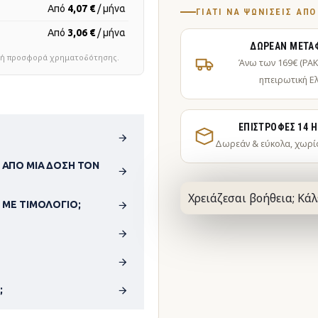
Από
4,07 €
/ μήνα
ΓΙΑΤΊ ΝΑ ΨΩΝΊΣΕΙΣ ΑΠ
Από
3,06 €
/ μήνα
ΔΩΡΕΆΝ ΜΕΤΑ
τική προσφορά χρηματοδότησης.
Άνω των 169€ (PA
ηπειρωτική Ε
ΕΠΙΣΤΡΟΦΈΣ 14 
Δωρεάν & εύκολα, χωρί
 ΑΠΌ ΜΊΑ ΔΌΣΗ ΤΟΝ
Χρειάζεσαι βοήθεια; Κάλ
 ΜΕ ΤΙΜΟΛΌΓΙΟ;
;