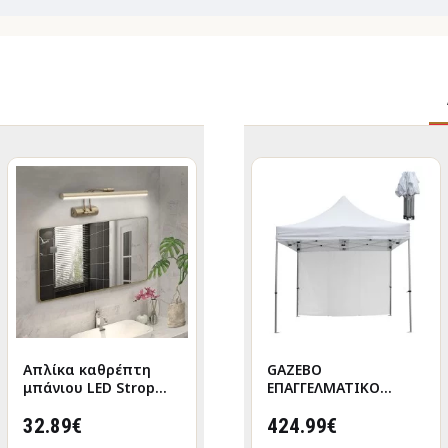
Απλίκα καθρέπτη
GAZEBO
GAZEBO
μπάνιου LED Strop
ΕΠΑΓΓΕΛΜΑΤΙΚΟ
ΕΠΑΓΓΕΛΜΑΤΙΚΟ
μεταλλική χρώμα
ΒΑΡΕΩΣ ΤΥΠΟΥ
ΒΑΡΕΩΣ ΤΥΠΟΥ
χρυσό 35εκ.
32.89€
CRESSEN HM21097
374.99€
CRESSEN HM21097.01
424.99€
ΠΤΥΣΣΟΜΕΝΟ
ΠΤΥΣΣΟΜΕΝΟ