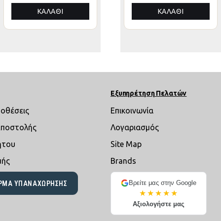
ΑΛΟΥΜΙΝΙΟΥ
ΑΛΟΥΜΙΝΙΟΥ
ΚΑΛΆΘΙ
ΚΑΛΆΘΙ
ΚΑΛΆΘΙ
3x3x3,4Yμ
3x3x3,4Yεκ
Εξυπηρέτηση Πελατών
ποθέσεις
Επικοινωνία
Αποστολής
Λογαριασμός
ήτου
Site Map
μής
Brands
Βρείτε μας στην Google
ΡΜΑ ΥΠΑΝΑΧΏΡΗΣΗΣ
★★★★★
Αξιολογήστε μας