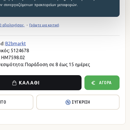
ων συνεργαζόμενων πρακτορείων μεταφορών.
 αξιολογήσεις.
-
Γράψτε μια κριτική
d:
B2bmarkt
ικός:
5124678
:
HM7598.02
θεσιμότητα:
Παράδοση σε 8 έως 15 ημέρες
ΚΑΛΆΘΙ
ΑΓΟΡΆ
ΗΤΌ
ΣΎΓΚΡΙΣΗ