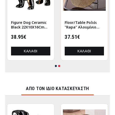
Figure Dog Ceramic
Floor/Table Ρολόι
Black 22X10X16Cm
"Rapa" Αλουμίνιο
22X10X16Cm
Μπρούντζινο PU L.
38.95€
155 cm D. 205 cm
37.51€
ΚΑΛΆΘΙ
ΚΑΛΆΘΙ
ΑΠΌ ΤΟΝ ΊΔΙΟ ΚΑΤΑΣΚΕΥΑΣΤΉ