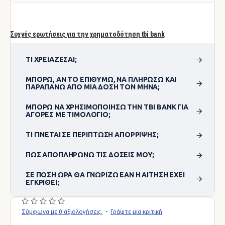
Συχνές ερωτήσεις για την χρηματοδότηση tbi bank
ΤΙ ΧΡΕΙΆΖΕΣΑΙ;
ΜΠΟΡΏ, ΑΝ ΤΟ ΕΠΙΘΥΜΏ, ΝΑ ΠΛΗΡΏΣΩ ΚΑΙ
ΠΑΡΑΠΆΝΩ ΑΠΌ ΜΊΑ ΔΌΣΗ ΤΟΝ ΜΉΝΑ;
ΜΠΟΡΏ ΝΑ ΧΡΗΣΙΜΟΠΟΊΗΣΩ ΤΗΝ TBI BANK ΓΙΑ
ΑΓΟΡΈΣ ΜΕ ΤΙΜΟΛΌΓΙΟ;
ΤΙ ΓΊΝΕΤΑΙ ΣΕ ΠΕΡΊΠΤΩΣΗ ΑΠΌΡΡΙΨΗΣ;
ΠΏΣ ΑΠΟΠΛΗΡΏΝΩ ΤΙΣ ΔΌΣΕΙΣ ΜΟΥ;
ΣΕ ΠΌΣΗ ΏΡΑ ΘΑ ΓΝΩΡΊΖΩ ΕΆΝ Η ΑΊΤΗΣΗ ΈΧΕΙ
ΕΓΚΡΙΘΕΊ;
Σύμφωνα με 0 αξιολογήσεις.
-
Γράψτε μια κριτική