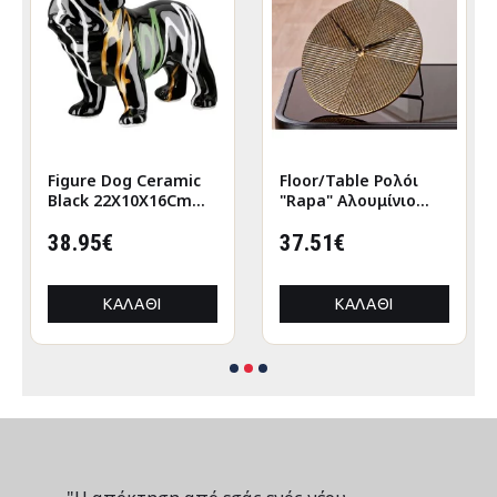
Figure Dog Ceramic
Floor/Table Ρολόι
Black 22X10X16Cm
"Rapa" Αλουμίνιο
22X10X16Cm
Μπρούντζινο PU L.
38.95€
155 cm D. 205 cm
37.51€
ΚΑΛΆΘΙ
ΚΑΛΆΘΙ