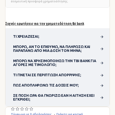
δεσμευτική προσφορά χρηματοδότησης.
Συχνές ερωτήσεις για την χρηματοδότηση tbi bank
ΤΙ ΧΡΕΙΆΖΕΣΑΙ;
ΜΠΟΡΏ, ΑΝ ΤΟ ΕΠΙΘΥΜΏ, ΝΑ ΠΛΗΡΏΣΩ ΚΑΙ
ΠΑΡΑΠΆΝΩ ΑΠΌ ΜΊΑ ΔΌΣΗ ΤΟΝ ΜΉΝΑ;
ΜΠΟΡΏ ΝΑ ΧΡΗΣΙΜΟΠΟΊΗΣΩ ΤΗΝ TBI BANK ΓΙΑ
ΑΓΟΡΈΣ ΜΕ ΤΙΜΟΛΌΓΙΟ;
ΤΙ ΓΊΝΕΤΑΙ ΣΕ ΠΕΡΊΠΤΩΣΗ ΑΠΌΡΡΙΨΗΣ;
ΠΏΣ ΑΠΟΠΛΗΡΏΝΩ ΤΙΣ ΔΌΣΕΙΣ ΜΟΥ;
ΣΕ ΠΌΣΗ ΏΡΑ ΘΑ ΓΝΩΡΊΖΩ ΕΆΝ Η ΑΊΤΗΣΗ ΈΧΕΙ
ΕΓΚΡΙΘΕΊ;
Σύμφωνα με 0 αξιολογήσεις.
-
Γράψτε μια κριτική