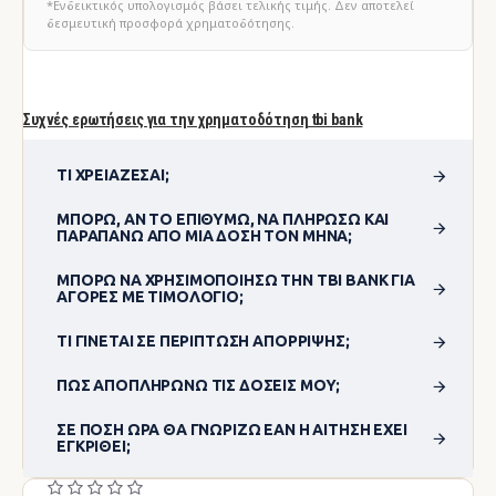
*Ενδεικτικός υπολογισμός βάσει τελικής τιμής. Δεν αποτελεί
δεσμευτική προσφορά χρηματοδότησης.
Συχνές ερωτήσεις για την χρηματοδότηση tbi bank
ΤΙ ΧΡΕΙΆΖΕΣΑΙ;
ΜΠΟΡΏ, ΑΝ ΤΟ ΕΠΙΘΥΜΏ, ΝΑ ΠΛΗΡΏΣΩ ΚΑΙ
ΠΑΡΑΠΆΝΩ ΑΠΌ ΜΊΑ ΔΌΣΗ ΤΟΝ ΜΉΝΑ;
ΜΠΟΡΏ ΝΑ ΧΡΗΣΙΜΟΠΟΊΗΣΩ ΤΗΝ TBI BANK ΓΙΑ
ΑΓΟΡΈΣ ΜΕ ΤΙΜΟΛΌΓΙΟ;
ΤΙ ΓΊΝΕΤΑΙ ΣΕ ΠΕΡΊΠΤΩΣΗ ΑΠΌΡΡΙΨΗΣ;
ΠΏΣ ΑΠΟΠΛΗΡΏΝΩ ΤΙΣ ΔΌΣΕΙΣ ΜΟΥ;
ΣΕ ΠΌΣΗ ΏΡΑ ΘΑ ΓΝΩΡΊΖΩ ΕΆΝ Η ΑΊΤΗΣΗ ΈΧΕΙ
ΕΓΚΡΙΘΕΊ;