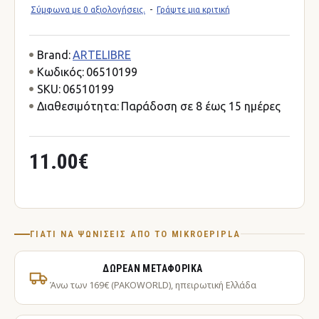
Σύμφωνα με 0 αξιολογήσεις.
-
Γράψτε μια κριτική
Brand:
ARTELIBRE
Κωδικός:
06510199
SKU:
06510199
Διαθεσιμότητα:
Παράδοση σε 8 έως 15 ημέρες
11.00€
ΓΙΑΤΊ ΝΑ ΨΩΝΊΣΕΙΣ ΑΠΌ ΤΟ MIKROEPIPLA
ΔΩΡΕΆΝ ΜΕΤΑΦΟΡΙΚΆ
Άνω των 169€ (PAKOWORLD), ηπειρωτική Ελλάδα