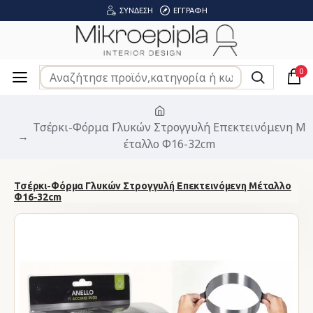
ΣΎΝΔΕΣΗ
ΕΓΓΡΑΦΉ
0
Τσέρκι-Φόρμα Γλυκών Στρογγυλή Επεκτεινόμενη Μ
έταλλο Φ16-32cm
Τσέρκι-Φόρμα Γλυκών Στρογγυλή Επεκτεινόμενη Μέταλλο
Φ16-32cm