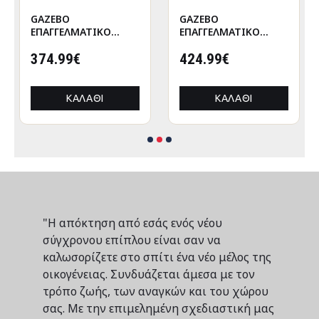
GAZEBO
GAZEBO
ΕΠΑΓΓΕΛΜΑΤΙΚΟ
ΕΠΑΓΓΕΛΜΑΤΙΚΟ
ΒΑΡΕΩΣ ΤΥΠΟΥ
ΒΑΡΕΩΣ ΤΥΠΟΥ
CRESSEN HM21097
374.99€
CRESSEN HM21097.01
424.99€
ΠΤΥΣΣΟΜΕΝΟ
ΠΤΥΣΣΟΜΕΝΟ
ΑΛΟΥΜΙΝΙΟΥ
ΑΛΟΥΜΙΝΙΟΥ
3x3x3,4Yμ
3x3x3,4Yεκ
ΚΑΛΆΘΙ
ΚΑΛΆΘΙ
"Η απόκτηση από εσάς ενός νέου
σύγχρονου επίπλου είναι σαν να
καλωσορίζετε στο σπίτι ένα νέο μέλος της
οικογένειας. Συνδυάζεται άμεσα με τον
τρόπο ζωής, των αναγκών και του χώρου
σας. Με την επιμελημένη σχεδιαστική μας