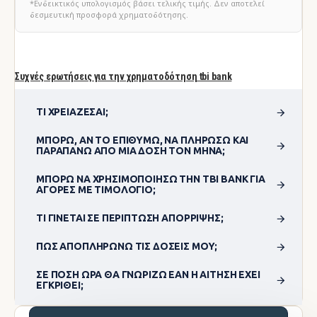
*Ενδεικτικός υπολογισμός βάσει τελικής τιμής. Δεν αποτελεί
δεσμευτική προσφορά χρηματοδότησης.
Συχνές ερωτήσεις για την χρηματοδότηση tbi bank
ΤΙ ΧΡΕΙΆΖΕΣΑΙ;
ΜΠΟΡΏ, ΑΝ ΤΟ ΕΠΙΘΥΜΏ, ΝΑ ΠΛΗΡΏΣΩ ΚΑΙ
ΠΑΡΑΠΆΝΩ ΑΠΌ ΜΊΑ ΔΌΣΗ ΤΟΝ ΜΉΝΑ;
ΜΠΟΡΏ ΝΑ ΧΡΗΣΙΜΟΠΟΊΗΣΩ ΤΗΝ TBI BANK ΓΙΑ
ΑΓΟΡΈΣ ΜΕ ΤΙΜΟΛΌΓΙΟ;
ΤΙ ΓΊΝΕΤΑΙ ΣΕ ΠΕΡΊΠΤΩΣΗ ΑΠΌΡΡΙΨΗΣ;
ΠΏΣ ΑΠΟΠΛΗΡΏΝΩ ΤΙΣ ΔΌΣΕΙΣ ΜΟΥ;
ΣΕ ΠΌΣΗ ΏΡΑ ΘΑ ΓΝΩΡΊΖΩ ΕΆΝ Η ΑΊΤΗΣΗ ΈΧΕΙ
ΕΓΚΡΙΘΕΊ;