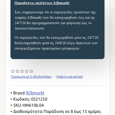
Παραδόσεις προϊόντων b2bmarkt
Σας ενημερώνουμε ότι οι παραγγελίες προιόντων της
εταιρίας b2bmarkt που θα καταχωρηθούν έως και τις
24/7/26 θα προγραμματιστούν για φόρτωση έως το
Δεκαπενταύγουστο,
Οι παραγγελίες που θα καταχωρηθούν μετα τις 24/7/26
θαεξυπηρετηθούν μετά τις 24/8/26,λόγω διακοπών των
συνεργαζόμενων πρακτορείων μεταφορών.
Σύμφωνα με 0 αξιολογήσεις.
-
Γράψτε μια κριτική
Brand:
B2bmarkt
Κωδικός:
0521250
SKU:
HM6106.04
Διαθεσιμότητα:
Παράδοση σε 8 έως 15 ημέρες