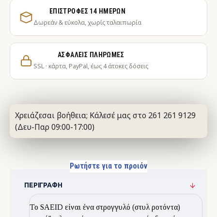
ΕΠΙΣΤΡΟΦΈΣ 14 ΗΜΕΡΏΝ
Δωρεάν & εύκολα, χωρίς ταλαιπωρία
ΑΣΦΑΛΕΊΣ ΠΛΗΡΩΜΈΣ
SSL · κάρτα, PayPal, έως 4 άτοκες δόσεις
Χρειάζεσαι βοήθεια; Κάλεσέ μας στο 261 261 9129
(Δευ-Παρ 09:00-17:00)
Ρωτήστε για το προιόν
ΠΕΡΙΓΡΑΦΉ
Το SAEID είναι ένα στρογγυλό (στυλ ροτόντα)