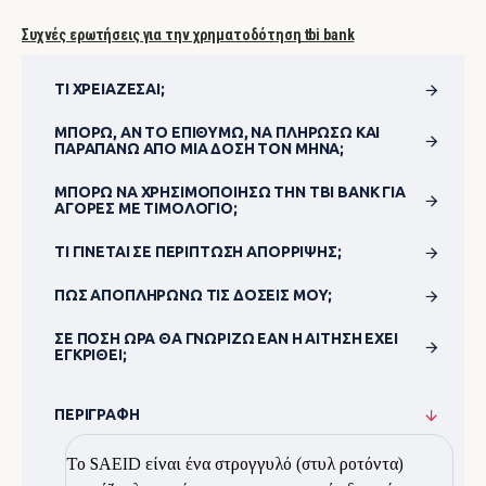
Συχνές ερωτήσεις για την χρηματοδότηση tbi bank
ΤΙ ΧΡΕΙΆΖΕΣΑΙ;
ΜΠΟΡΏ, ΑΝ ΤΟ ΕΠΙΘΥΜΏ, ΝΑ ΠΛΗΡΏΣΩ ΚΑΙ
ΠΑΡΑΠΆΝΩ ΑΠΌ ΜΊΑ ΔΌΣΗ ΤΟΝ ΜΉΝΑ;
ΜΠΟΡΏ ΝΑ ΧΡΗΣΙΜΟΠΟΊΗΣΩ ΤΗΝ TBI BANK ΓΙΑ
ΑΓΟΡΈΣ ΜΕ ΤΙΜΟΛΌΓΙΟ;
ΤΙ ΓΊΝΕΤΑΙ ΣΕ ΠΕΡΊΠΤΩΣΗ ΑΠΌΡΡΙΨΗΣ;
ΠΏΣ ΑΠΟΠΛΗΡΏΝΩ ΤΙΣ ΔΌΣΕΙΣ ΜΟΥ;
ΣΕ ΠΌΣΗ ΏΡΑ ΘΑ ΓΝΩΡΊΖΩ ΕΆΝ Η ΑΊΤΗΣΗ ΈΧΕΙ
ΕΓΚΡΙΘΕΊ;
ΠΕΡΙΓΡΑΦΉ
Το SAEID είναι ένα στρογγυλό (στυλ ροτόντα)