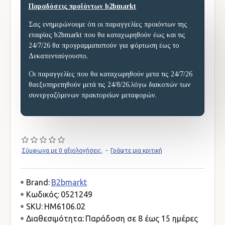
Παραδόσεις προϊόντων b2bmarkt
Σας ενημερώνουμε ότι οι παραγγελίες προιόντων της
εταιρίας b2bmarkt που θα καταχωρηθούν έως και τις
24/7/26 θα προγραμματιστούν για φόρτωση έως το
Δεκαπενταύγουστο,
Οι παραγγελίες που θα καταχωρηθούν μετα τις 24/7/26
θαεξυπηρετηθούν μετά τις 24/8/26,λόγω διακοπών των
συνεργαζόμενων πρακτορείων μεταφορών.
Σύμφωνα με 0 αξιολογήσεις.
-
Γράψτε μια κριτική
Brand:
B2bmarkt
Κωδικός:
0521249
SKU:
HM6106.02
Διαθεσιμότητα:
Παράδοση σε 8 έως 15 ημέρες