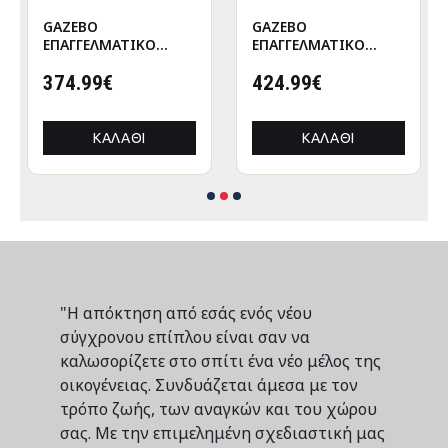
GAZEBO
GAZEBO
ΕΠΑΓΓΕΛΜΑΤΙΚΟ
ΕΠΑΓΓΕΛΜΑΤΙΚΟ
ΒΑΡΕΩΣ ΤΥΠΟΥ
ΒΑΡΕΩΣ ΤΥΠΟΥ
CRESSEN HM21097
374.99€
CRESSEN HM21097.01
424.99€
ΠΤΥΣΣΟΜΕΝΟ
ΠΤΥΣΣΟΜΕΝΟ
ΑΛΟΥΜΙΝΙΟΥ
ΑΛΟΥΜΙΝΙΟΥ
3x3x3,4Yμ
3x3x3,4Yεκ
ΚΑΛΆΘΙ
ΚΑΛΆΘΙ
"Η απόκτηση από εσάς ενός νέου
σύγχρονου επίπλου είναι σαν να
καλωσορίζετε στο σπίτι ένα νέο μέλος της
οικογένειας. Συνδυάζεται άμεσα με τον
τρόπο ζωής, των αναγκών και του χώρου
σας. Με την επιμελημένη σχεδιαστική μας