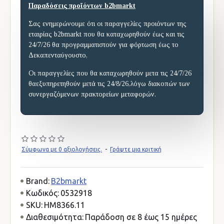
Παραδόσεις προϊόντων b2bmarkt
Σας ενημερώνουμε ότι οι παραγγελίες προιόντων της
εταιρίας b2bmarkt που θα καταχωρηθούν έως και τις
24/7/26 θα προγραμματιστούν για φόρτωση έως το
Δεκαπενταύγουστο,
Οι παραγγελίες που θα καταχωρηθούν μετα τις 24/7/26
θαεξυπηρετηθούν μετά τις 24/8/26,λόγω διακοπών των
συνεργαζόμενων πρακτορείων μεταφορών.
Σύμφωνα με 0 αξιολογήσεις.
-
Γράψτε μια κριτική
Brand:
B2bmarkt
Κωδικός:
0532918
SKU:
HM8366.11
Διαθεσιμότητα:
Παράδοση σε 8 έως 15 ημέρες