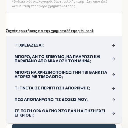
*Ενδεικτικός υπολογισμός βάσει τελικής τιμής. Δεν αποτελεί
δεσμευτική προσφορά χρηματοδότησης.
Συχνές ερωτήσεις για την χρηματοδότηση tbi bank
ΤΙ ΧΡΕΙΆΖΕΣΑΙ;
ΜΠΟΡΏ, ΑΝ ΤΟ ΕΠΙΘΥΜΏ, ΝΑ ΠΛΗΡΏΣΩ ΚΑΙ
ΠΑΡΑΠΆΝΩ ΑΠΌ ΜΊΑ ΔΌΣΗ ΤΟΝ ΜΉΝΑ;
ΜΠΟΡΏ ΝΑ ΧΡΗΣΙΜΟΠΟΊΗΣΩ ΤΗΝ TBI BANK ΓΙΑ
ΑΓΟΡΈΣ ΜΕ ΤΙΜΟΛΌΓΙΟ;
ΤΙ ΓΊΝΕΤΑΙ ΣΕ ΠΕΡΊΠΤΩΣΗ ΑΠΌΡΡΙΨΗΣ;
ΠΏΣ ΑΠΟΠΛΗΡΏΝΩ ΤΙΣ ΔΌΣΕΙΣ ΜΟΥ;
ΣΕ ΠΌΣΗ ΏΡΑ ΘΑ ΓΝΩΡΊΖΩ ΕΆΝ Η ΑΊΤΗΣΗ ΈΧΕΙ
ΕΓΚΡΙΘΕΊ;