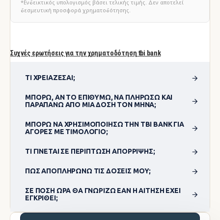
*Ενδεικτικός υπολογισμός βάσει τελικής τιμής. Δεν αποτελεί
δεσμευτική προσφορά χρηματοδότησης.
Συχνές ερωτήσεις για την χρηματοδότηση tbi bank
ΤΙ ΧΡΕΙΆΖΕΣΑΙ;
ΜΠΟΡΏ, ΑΝ ΤΟ ΕΠΙΘΥΜΏ, ΝΑ ΠΛΗΡΏΣΩ ΚΑΙ
ΠΑΡΑΠΆΝΩ ΑΠΌ ΜΊΑ ΔΌΣΗ ΤΟΝ ΜΉΝΑ;
ΜΠΟΡΏ ΝΑ ΧΡΗΣΙΜΟΠΟΊΗΣΩ ΤΗΝ TBI BANK ΓΙΑ
ΑΓΟΡΈΣ ΜΕ ΤΙΜΟΛΌΓΙΟ;
ΤΙ ΓΊΝΕΤΑΙ ΣΕ ΠΕΡΊΠΤΩΣΗ ΑΠΌΡΡΙΨΗΣ;
ΠΏΣ ΑΠΟΠΛΗΡΏΝΩ ΤΙΣ ΔΌΣΕΙΣ ΜΟΥ;
ΣΕ ΠΌΣΗ ΏΡΑ ΘΑ ΓΝΩΡΊΖΩ ΕΆΝ Η ΑΊΤΗΣΗ ΈΧΕΙ
ΕΓΚΡΙΘΕΊ;