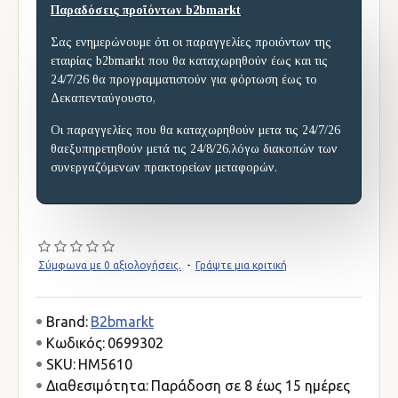
Παραδόσεις προϊόντων b2bmarkt
Σας ενημερώνουμε ότι οι παραγγελίες προιόντων της
εταιρίας b2bmarkt που θα καταχωρηθούν έως και τις
24/7/26 θα προγραμματιστούν για φόρτωση έως το
Δεκαπενταύγουστο,
Οι παραγγελίες που θα καταχωρηθούν μετα τις 24/7/26
θαεξυπηρετηθούν μετά τις 24/8/26,λόγω διακοπών των
συνεργαζόμενων πρακτορείων μεταφορών.
Σύμφωνα με 0 αξιολογήσεις.
-
Γράψτε μια κριτική
Brand:
B2bmarkt
Κωδικός:
0699302
SKU:
HM5610
Διαθεσιμότητα:
Παράδοση σε 8 έως 15 ημέρες