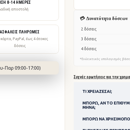
ΣΗ 8-14 ΗΜΈΡΕΣ
λαδική αποστολή
💳 Δυνατότητα δόσεων
2 δόσεις
ΑΣΦΑΛΕΊΣ ΠΛΗΡΩΜΈΣ
· κάρτα, PayPal, έως 4 άτοκες
3 δόσεις
δόσεις
4 δόσεις
*Ενδεικτικός υπολογισμός βάσε
υ-Παρ 09:00-17:00)
Συχνές ερωτήσεις για την χρημ
ΤΙ ΧΡΕΙΆΖΕΣΑΙ;
ΜΠΟΡΏ, ΑΝ ΤΟ ΕΠΙΘΥΜ
ΜΉΝΑ;
ΜΠΟΡΏ ΝΑ ΧΡΗΣΙΜΟΠΟΊ