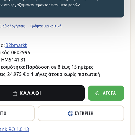
ων συνεργαζόμενων πρακτορείων μεταφορών.
 αξιολογήσεις.
-
Γράψτε μια κριτική
d:
B2bmarkt
ικός:
0602996
:
HM5141.31
θεσιμότητα:
Παράδοση σε 8 έως 15 ημέρες
ις:
24.975 € x 4 μήνες άτοκα χωρίς πιστωτική
ΚΑΛΆΘΙ
ΑΓΟΡΆ
ΗΤΌ
ΣΎΓΚΡΙΣΗ