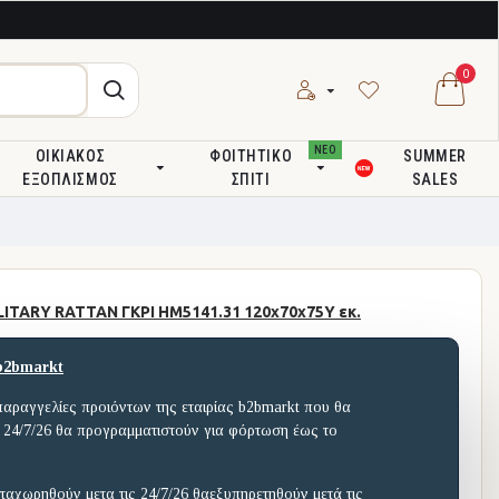
0
ΝΕΟ
ΟΙΚΙΑΚΌΣ
ΦΟΙΤΗΤΙΚΌ
SUMMER
ΕΞΟΠΛΙΣΜΌΣ
ΣΠΊΤΙ
SALES
ITARY RATTAN ΓΚΡΙ HM5141.31 120x70x75Υ εκ.
b2bmarkt
παραγγελίες προιόντων της εταιρίας b2bmarkt που θα
 24/7/26 θα προγραμματιστούν για φόρτωση έως το
ταχωρηθούν μετα τις 24/7/26 θαεξυπηρετηθούν μετά τις