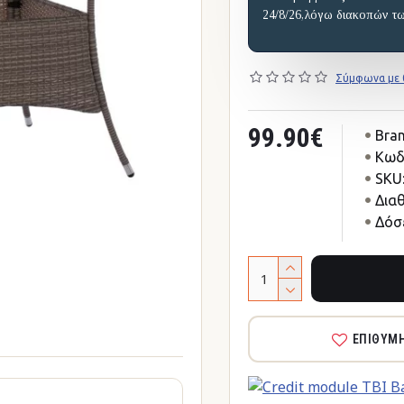
24/8/26,λόγω διακοπών τ
Σύμφωνα με 0
99.90€
Bran
Κωδ
SKU
Δια
Δόσε
ΕΠΙΘΥΜ