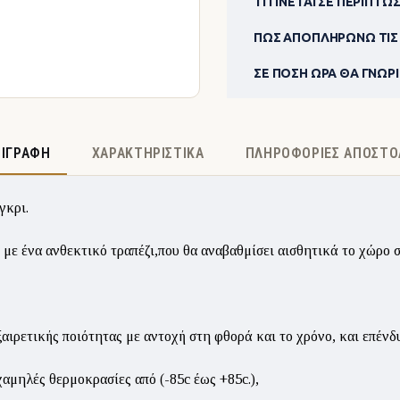
ΤΙ ΓΊΝΕΤΑΙ ΣΕ ΠΕΡΊΠΤΩ
ΠΏΣ ΑΠΟΠΛΗΡΏΝΩ ΤΙΣ 
ΣΕ ΠΌΣΗ ΏΡΑ ΘΑ ΓΝΩΡΊΖ
ΡΙΓΡΑΦΉ
ΧΑΡΑΚΤΗΡΙΣΤΙΚΆ
ΠΛΗΡΟΦΟΡΊΕΣ ΑΠΟΣΤΟ
γκρι.
 με ένα ανθεκτικό τραπέζι,που θα αναβαθμίσει αισθητικά το χώρο σ
αιρετικής ποιότητας με αντοχή στη φθορά και το χρόνο, και επένδυ
χαμηλές θερμοκρασίες από (-85c έως +85c.),