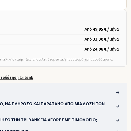
Από
49,95 €
/ μήνα
Από
33,30 €
/ μήνα
Από
24,98 €
/ μήνα
ι τελικής τιμής. Δεν αποτελεί δεσμευτική προσφορά χρηματοδότησης.
ατοδότηση tbi bank
Ώ, ΝΑ ΠΛΗΡΏΣΩ ΚΑΙ ΠΑΡΑΠΆΝΩ ΑΠΌ ΜΊΑ ΔΌΣΗ ΤΟΝ
ΗΣΩ ΤΗΝ TBI BANK ΓΙΑ ΑΓΟΡΈΣ ΜΕ ΤΙΜΟΛΌΓΙΟ;