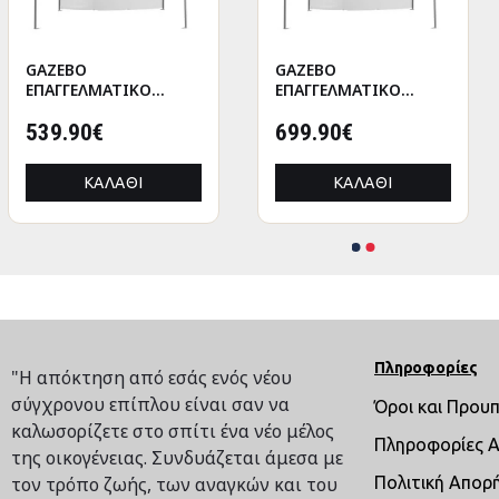
GAZEBO
ANΤΑΛΛΑΚΤΙΚΑ
GAZEBO
GAMEPAD HOLDER
ΕΠΑΓΓΕΛΜΑΤΙΚΟ
ΜΠΡΑΤΣΑ ΣΕΤ ΑΠΟ
ΕΠΑΓΓΕΛΜΑΤΙΚΟ
WITH USB HM8787
ΒΑΡΕΩΣ ΤΥΠΟΥ
ΚΑΡΕΚΛΑ HM1087.09
ΒΑΡΕΩΣ ΤΥΠΟΥ
CRESSEN HM21098.01
539.90€
20.00€
CRESSEN HM21099
699.90€
9.92€
ΠΤΥΣΣΟΜΕΝΟ
ΠΤΥΣΣΟΜΕΝΟ
ΑΛΟΥΜΙΝΙΟΥ
ΑΛΟΥΜΙΝΙΟΥ
ΚΑΛΆΘΙ
ΚΑΛΆΘΙ
ΚΑΛΆΘΙ
ΚΑΛΆΘΙ
3x4,5x3,4Yμ
3x6x3,4Yμ
Πληροφορίες
"Η απόκτηση από εσάς ενός νέου
σύγχρονου επίπλου είναι σαν να
Όροι και Πρου
καλωσορίζετε στο σπίτι ένα νέο μέλος
Πληροφορίες 
της οικογένειας. Συνδυάζεται άμεσα με
τον τρόπο ζωής, των αναγκών και του
Πολιτική Απορ