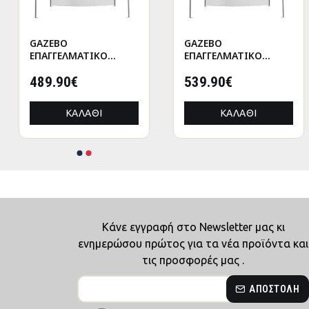
GAZEBO
GAZEBO
ΕΠΑΓΓΕΛΜΑΤΙΚΟ
ΕΠΑΓΓΕΛΜΑΤΙΚΟ
ΒΑΡΕΩΣ ΤΥΠΟΥ
ΒΑΡΕΩΣ ΤΥΠΟΥ
CRESSEN HM21098
489.90€
CRESSEN HM21098.01
539.90€
ΠΤΥΣΣΟΜΕΝΟ
ΠΤΥΣΣΟΜΕΝΟ
ΑΛΟΥΜΙΝΙΟΥ
ΑΛΟΥΜΙΝΙΟΥ
ΚΑΛΆΘΙ
ΚΑΛΆΘΙ
3x4,5x3,4Yμ
3x4,5x3,4Yμ
Κάνε εγγραφή στο Newsletter μας κι
ενημερώσου πρώτος για τα νέα προϊόντα και
τις προσφορές μας .
ΑΠΟΣΤΟΛΉ