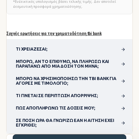
*Ενδεικτικός υπολογισμός βάσει τελικής τιμής. Δεν αποτελεί
δεσμευτική προσφορά χρηματοδότησης.
Συχνές ερωτήσεις για την χρηματοδότηση tbi bank
ΤΙ ΧΡΕΙΆΖΕΣΑΙ;
ΜΠΟΡΏ, ΑΝ ΤΟ ΕΠΙΘΥΜΏ, ΝΑ ΠΛΗΡΏΣΩ ΚΑΙ
ΠΑΡΑΠΆΝΩ ΑΠΌ ΜΊΑ ΔΌΣΗ ΤΟΝ ΜΉΝΑ;
ΜΠΟΡΏ ΝΑ ΧΡΗΣΙΜΟΠΟΊΗΣΩ ΤΗΝ TBI BANK ΓΙΑ
ΑΓΟΡΈΣ ΜΕ ΤΙΜΟΛΌΓΙΟ;
ΤΙ ΓΊΝΕΤΑΙ ΣΕ ΠΕΡΊΠΤΩΣΗ ΑΠΌΡΡΙΨΗΣ;
ΠΏΣ ΑΠΟΠΛΗΡΏΝΩ ΤΙΣ ΔΌΣΕΙΣ ΜΟΥ;
ΣΕ ΠΌΣΗ ΏΡΑ ΘΑ ΓΝΩΡΊΖΩ ΕΆΝ Η ΑΊΤΗΣΗ ΈΧΕΙ
ΕΓΚΡΙΘΕΊ;