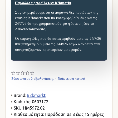
Παραδόσεις προϊόντων b2bmarkt
Σας ενημερώνουμε ότι οι παραγγελίες προιόντων της
εταιρίας b2bmarkt που θα καταχωρηθούν έως και τις
24/7/26 θα προγραμματιστούν για φόρτωση έως το
Δεκαπενταύγουστο,
Οι παραγγελίες που θα καταχωρηθούν μετα τις 24/7/26
θαεξυπηρετηθούν μετά τις 24/8/26,λόγω διακοπών των
συνεργαζόμενων πρακτορείων μεταφορών.
Σύμφωνα με 0 αξιολογήσεις.
-
Γράψτε μια κριτική
Brand:
B2bmarkt
Κωδικός:
0603172
SKU:
HM5972.02
Διαθεσιμότητα:
Παράδοση σε 8 έως 15 ημέρες