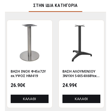
ΣΤΉΝ ΊΔΙΑ ΚΑΤΗΓΟΡΊΑ
ΒΑΣΗ INOX Φ45x72Υ
ΒΑΣΗ ΑΛΟΥΜΙΝΙΟΥ
εκ.ΥΨΟΣ HM419
3ΝΥΧΗ 54X54Χ68Υεκ.
ΜΕ ΣΤΑΥΡΟ 29Χ29εκ.
26.90€
HM449 ΓΚΡΙ
24.99€
ΚΑΛΆΘΙ
ΚΑΛΆΘΙ