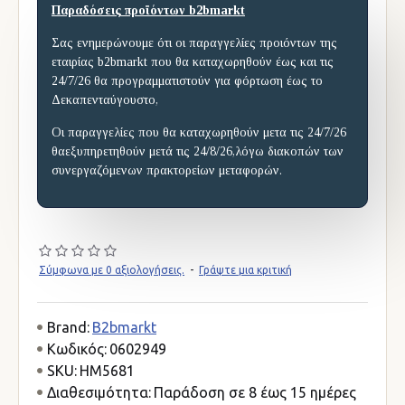
Παραδόσεις προϊόντων b2bmarkt
Σας ενημερώνουμε ότι οι παραγγελίες προιόντων της
εταιρίας b2bmarkt που θα καταχωρηθούν έως και τις
24/7/26 θα προγραμματιστούν για φόρτωση έως το
Δεκαπενταύγουστο,
Οι παραγγελίες που θα καταχωρηθούν μετα τις 24/7/26
θαεξυπηρετηθούν μετά τις 24/8/26,λόγω διακοπών των
συνεργαζόμενων πρακτορείων μεταφορών.
Σύμφωνα με 0 αξιολογήσεις.
-
Γράψτε μια κριτική
Brand:
B2bmarkt
Κωδικός:
0602949
SKU:
HM5681
Διαθεσιμότητα:
Παράδοση σε 8 έως 15 ημέρες