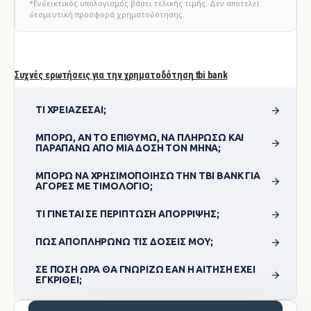
*Ενδεικτικός υπολογισμός βάσει τελικής τιμής. Δεν αποτελεί
δεσμευτική προσφορά χρηματοδότησης.
Συχνές ερωτήσεις για την χρηματοδότηση tbi bank
ΤΙ ΧΡΕΙΆΖΕΣΑΙ;
ΜΠΟΡΏ, ΑΝ ΤΟ ΕΠΙΘΥΜΏ, ΝΑ ΠΛΗΡΏΣΩ ΚΑΙ
ΠΑΡΑΠΆΝΩ ΑΠΌ ΜΊΑ ΔΌΣΗ ΤΟΝ ΜΉΝΑ;
ΜΠΟΡΏ ΝΑ ΧΡΗΣΙΜΟΠΟΊΗΣΩ ΤΗΝ TBI BANK ΓΙΑ
ΑΓΟΡΈΣ ΜΕ ΤΙΜΟΛΌΓΙΟ;
ΤΙ ΓΊΝΕΤΑΙ ΣΕ ΠΕΡΊΠΤΩΣΗ ΑΠΌΡΡΙΨΗΣ;
ΠΏΣ ΑΠΟΠΛΗΡΏΝΩ ΤΙΣ ΔΌΣΕΙΣ ΜΟΥ;
ΣΕ ΠΌΣΗ ΏΡΑ ΘΑ ΓΝΩΡΊΖΩ ΕΆΝ Η ΑΊΤΗΣΗ ΈΧΕΙ
ΕΓΚΡΙΘΕΊ;