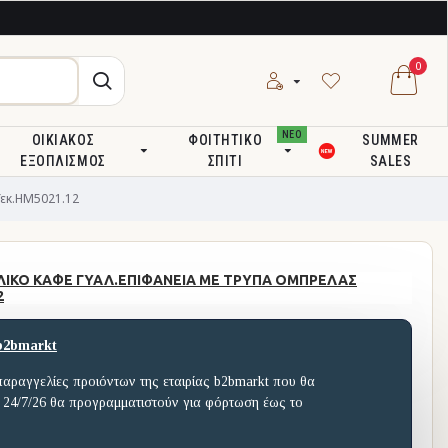
0
ΝΕΟ
ΟΙΚΙΑΚΌΣ
ΦΟΙΤΗΤΙΚΌ
SUMMER
ΕΞΟΠΛΙΣΜΌΣ
ΣΠΊΤΙ
SALES
εκ.HM5021.12
ΛΙΚΟ ΚΑΦΕ ΓΥΑΛ.ΕΠΙΦΑΝΕΙΑ ΜΕ ΤΡΥΠΑ ΟΜΠΡΕΛΑΣ
2
b2bmarkt
παραγγελίες προιόντων της εταιρίας b2bmarkt που θα
 24/7/26 θα προγραμματιστούν για φόρτωση έως το