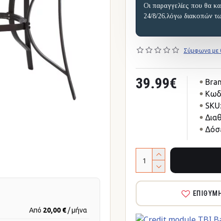
Οι παραγγελίες που θα κα
24/8/26,λόγω διακοπών τ
Σύμφωνα με 0
39.99€
Bran
Κωδ
SKU
Δια
Δόσε
ΕΠΙΘΥΜ
Από
20,00 €
/ μήνα