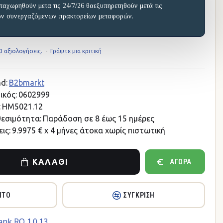
ταχωρηθούν μετα τις 24/7/26 θαεξυπηρετηθούν μετά τις
ων συνεργαζόμενων πρακτορείων μεταφορών.
 αξιολογήσεις.
-
Γράψτε μια κριτική
d:
B2bmarkt
ικός:
0602999
:
HM5021.12
θεσιμότητα:
Παράδοση σε 8 έως 15 ημέρες
ις:
9.9975 € x 4 μήνες άτοκα χωρίς πιστωτική
ΚΑΛΆΘΙ
ΑΓΟΡΆ
ΗΤΌ
ΣΎΓΚΡΙΣΗ