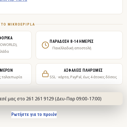
Ό ΤΟ MIKROEPIPLA
ΦΟΡΙΚΆ
ΠΑΡΆΔΟΣΗ 8-14 ΗΜΈΡΕΣ
KOWORLD),
Πανελλαδική αποστολή
λλάδα
ΗΜΕΡΏΝ
ΑΣΦΑΛΕΊΣ ΠΛΗΡΩΜΈΣ
ς ταλαιπωρία
SSL · κάρτα, PayPal, έως 4 άτοκες δόσεις
εσέ μας στο 261 261 9129 (Δευ-Παρ 09:00-17:00)
Ρωτήστε για το προιόν