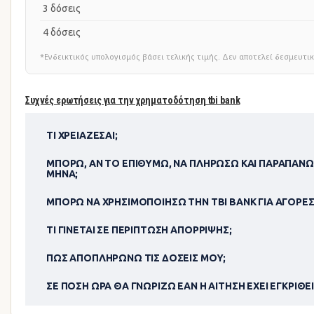
3 δόσεις
4 δόσεις
*Ενδεικτικός υπολογισμός βάσει τελικής τιμής. Δεν αποτελεί δεσμευ
Συχνές ερωτήσεις για την χρηματοδότηση tbi bank
ΤΙ ΧΡΕΙΆΖΕΣΑΙ;
ΜΠΟΡΏ, ΑΝ ΤΟ ΕΠΙΘΥΜΏ, ΝΑ ΠΛΗΡΏΣΩ ΚΑΙ ΠΑΡΑΠΆΝΩ
ΜΉΝΑ;
ΜΠΟΡΏ ΝΑ ΧΡΗΣΙΜΟΠΟΊΗΣΩ ΤΗΝ TBI BANK ΓΙΑ ΑΓΟΡΈΣ
ΤΙ ΓΊΝΕΤΑΙ ΣΕ ΠΕΡΊΠΤΩΣΗ ΑΠΌΡΡΙΨΗΣ;
ΠΏΣ ΑΠΟΠΛΗΡΏΝΩ ΤΙΣ ΔΌΣΕΙΣ ΜΟΥ;
ΣΕ ΠΌΣΗ ΏΡΑ ΘΑ ΓΝΩΡΊΖΩ ΕΆΝ Η ΑΊΤΗΣΗ ΈΧΕΙ ΕΓΚΡΙΘΕΊ