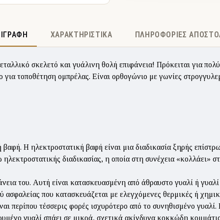
ΡΙΓΡΑΦΉ
ΧΑΡΑΚΤΗΡΙΣΤΙΚΆ
ΠΛΗΡΟΦΟΡΊΕΣ ΑΠΟΣΤΟ
λικό σκελετό και γυάλινη θολή επιφάνεια! Πρόκειται για πολύ δ
 για τοποθέτηση ομπρέλας. Είναι ορθογώνιο με γωνίες στρογγυλεμέ
ή βαφή. Η ηλεκτροστατική βαφή είναι μια διαδικασία ξηρής επίστρ
 ηλεκτροστατικής διαδικασίας, η οποία στη συνέχεια «κολλάει» σ
άνεια του. Αυτή είναι κατασκευασμένη από άθραυστο γυαλί ή γυαλί
ύ ασφαλείας που κατασκευάζεται με ελεγχόμενες θερμικές ή χημικέ
ναι περίπου τέσσερις φορές ισχυρότερο από το συνηθισμένο γυαλί. 
ρυμένο γυαλί σπάει σε μικρά, σχετικά ακίνδυνα κοκκώδη κομμάτια