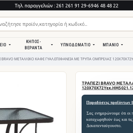
Τηλ. παραγγελιών : 261 261 91 29-6946 48 48 22
ΚΉΠΟΣ-
ΕΊΟ
ΥΠΝΟΔΩΜΆΤΙΟ
ΜΠΆΝΙΟ
ΒΕΡΆΝΤΑ
Ι BRAVO ΜΕΤΑΛΛΙΚΟ ΚΑΦΕ ΓΥΑΛ.ΕΠΙΦΑΝΕΙΑ ΜΕ ΤΡΥΠΑ ΟΜΠΡΕΛΑΣ 120Χ70Χ72Υ
ΤΡΑΠΕΖΙ BRAVO ΜΕΤΑΛ
120Χ70Χ72Υεκ.HM5021.1
Παραδόσεις προϊόντων 
Σας ενημερώνουμε ότι οι 
καταχωρηθούν έως και τις
Δεκαπενταύγουστο,