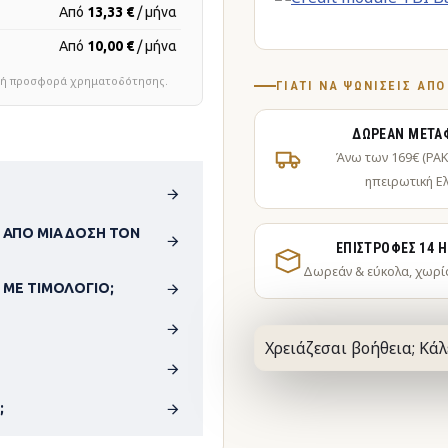
Από
13,33 €
/ μήνα
Από
10,00 €
/ μήνα
τική προσφορά χρηματοδότησης.
ΓΙΑΤΊ ΝΑ ΨΩΝΊΣΕΙΣ ΑΠ
ΔΩΡΕΆΝ ΜΕΤΑ
Άνω των 169€ (PA
ηπειρωτική Ε
 ΑΠΌ ΜΊΑ ΔΌΣΗ ΤΟΝ
ΕΠΙΣΤΡΟΦΈΣ 14 
Δωρεάν & εύκολα, χωρί
 ΜΕ ΤΙΜΟΛΌΓΙΟ;
Χρειάζεσαι βοήθεια; Κάλ
;