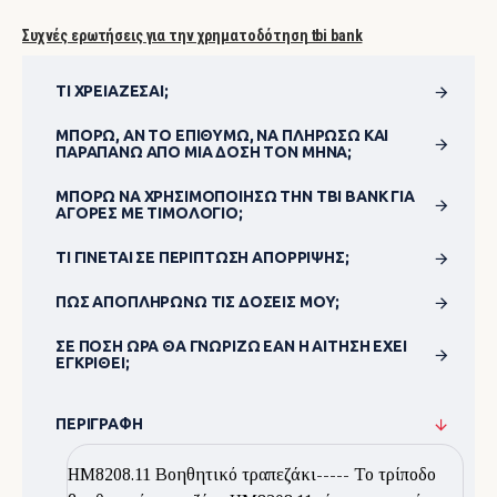
Συχνές ερωτήσεις για την χρηματοδότηση tbi bank
ΤΙ ΧΡΕΙΆΖΕΣΑΙ;
ΜΠΟΡΏ, ΑΝ ΤΟ ΕΠΙΘΥΜΏ, ΝΑ ΠΛΗΡΏΣΩ ΚΑΙ
ΠΑΡΑΠΆΝΩ ΑΠΌ ΜΊΑ ΔΌΣΗ ΤΟΝ ΜΉΝΑ;
ΜΠΟΡΏ ΝΑ ΧΡΗΣΙΜΟΠΟΊΗΣΩ ΤΗΝ TBI BANK ΓΙΑ
ΑΓΟΡΈΣ ΜΕ ΤΙΜΟΛΌΓΙΟ;
ΤΙ ΓΊΝΕΤΑΙ ΣΕ ΠΕΡΊΠΤΩΣΗ ΑΠΌΡΡΙΨΗΣ;
ΠΏΣ ΑΠΟΠΛΗΡΏΝΩ ΤΙΣ ΔΌΣΕΙΣ ΜΟΥ;
ΣΕ ΠΌΣΗ ΏΡΑ ΘΑ ΓΝΩΡΊΖΩ ΕΆΝ Η ΑΊΤΗΣΗ ΈΧΕΙ
ΕΓΚΡΙΘΕΊ;
ΠΕΡΙΓΡΑΦΉ
ΗΜ8208.11 Βοηθητικό τραπεζάκι----- Το τρίποδο