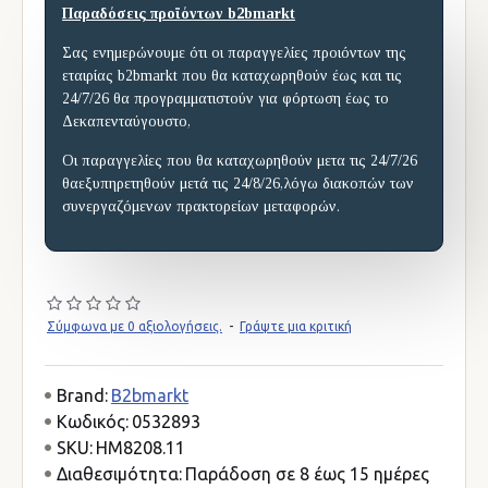
Παραδόσεις προϊόντων b2bmarkt
Σας ενημερώνουμε ότι οι παραγγελίες προιόντων της
εταιρίας b2bmarkt που θα καταχωρηθούν έως και τις
24/7/26 θα προγραμματιστούν για φόρτωση έως το
Δεκαπενταύγουστο,
Οι παραγγελίες που θα καταχωρηθούν μετα τις 24/7/26
θαεξυπηρετηθούν μετά τις 24/8/26,λόγω διακοπών των
συνεργαζόμενων πρακτορείων μεταφορών.
Σύμφωνα με 0 αξιολογήσεις.
-
Γράψτε μια κριτική
Brand:
B2bmarkt
Κωδικός:
0532893
SKU:
HM8208.11
Διαθεσιμότητα:
Παράδοση σε 8 έως 15 ημέρες