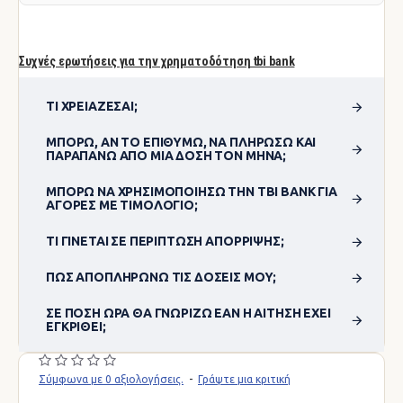
Συχνές ερωτήσεις για την χρηματοδότηση tbi bank
ΤΙ ΧΡΕΙΆΖΕΣΑΙ;
ΜΠΟΡΏ, ΑΝ ΤΟ ΕΠΙΘΥΜΏ, ΝΑ ΠΛΗΡΏΣΩ ΚΑΙ
ΠΑΡΑΠΆΝΩ ΑΠΌ ΜΊΑ ΔΌΣΗ ΤΟΝ ΜΉΝΑ;
ΜΠΟΡΏ ΝΑ ΧΡΗΣΙΜΟΠΟΊΗΣΩ ΤΗΝ TBI BANK ΓΙΑ
ΑΓΟΡΈΣ ΜΕ ΤΙΜΟΛΌΓΙΟ;
ΤΙ ΓΊΝΕΤΑΙ ΣΕ ΠΕΡΊΠΤΩΣΗ ΑΠΌΡΡΙΨΗΣ;
ΠΏΣ ΑΠΟΠΛΗΡΏΝΩ ΤΙΣ ΔΌΣΕΙΣ ΜΟΥ;
ΣΕ ΠΌΣΗ ΏΡΑ ΘΑ ΓΝΩΡΊΖΩ ΕΆΝ Η ΑΊΤΗΣΗ ΈΧΕΙ
ΕΓΚΡΙΘΕΊ;
Σύμφωνα με 0 αξιολογήσεις.
-
Γράψτε μια κριτική