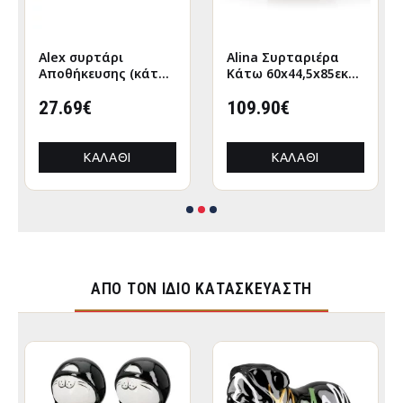
Alex συρτάρι
Alina Συρταριέρα
Αποθήκευσης (κάτω
Κάτω 60x44,5x85εκ
απο κρεβάτι)
Σονόμα-Μόκκα
120x63εκ Λευκό-
27.69€
109.90€
Γραφίτης
ΚΑΛΆΘΙ
ΚΑΛΆΘΙ
ΑΠΌ ΤΟΝ ΊΔΙΟ ΚΑΤΑΣΚΕΥΑΣΤΉ