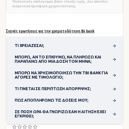
*Ενδεικτικός υπολογισμός βάσει τελικής τιμής. Δεν αποτελεί
δεσμευτική προσφορά χρηματοδότησης.
Συχνές ερωτήσεις για την χρηματοδότηση tbi bank
ΤΙ ΧΡΕΙΆΖΕΣΑΙ;
ΜΠΟΡΏ, ΑΝ ΤΟ ΕΠΙΘΥΜΏ, ΝΑ ΠΛΗΡΏΣΩ ΚΑΙ
ΠΑΡΑΠΆΝΩ ΑΠΌ ΜΊΑ ΔΌΣΗ ΤΟΝ ΜΉΝΑ;
ΜΠΟΡΏ ΝΑ ΧΡΗΣΙΜΟΠΟΊΗΣΩ ΤΗΝ TBI BANK ΓΙΑ
ΑΓΟΡΈΣ ΜΕ ΤΙΜΟΛΌΓΙΟ;
ΤΙ ΓΊΝΕΤΑΙ ΣΕ ΠΕΡΊΠΤΩΣΗ ΑΠΌΡΡΙΨΗΣ;
ΠΏΣ ΑΠΟΠΛΗΡΏΝΩ ΤΙΣ ΔΌΣΕΙΣ ΜΟΥ;
ΣΕ ΠΌΣΗ ΏΡΑ ΘΑ ΓΝΩΡΊΖΩ ΕΆΝ Η ΑΊΤΗΣΗ ΈΧΕΙ
ΕΓΚΡΙΘΕΊ;