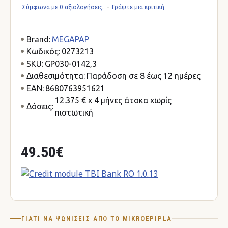
Σύμφωνα με 0 αξιολογήσεις.
-
Γράψτε μια κριτική
Brand:
MEGAPAP
Κωδικός:
0273213
SKU:
GP030-0142,3
Διαθεσιμότητα:
Παράδοση σε 8 έως 12 ημέρες
EAN:
8680763951621
12.375 € x 4 μήνες άτοκα χωρίς
Δόσεις:
πιστωτική
49.50€
ΓΙΑΤΊ ΝΑ ΨΩΝΊΣΕΙΣ ΑΠΌ ΤΟ MIKROEPIPLA