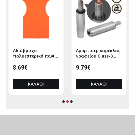
Αδιάβροχο
Αμορτισέρ καρέκλας
πολυεστερικό πανί
γραφείου Class-3
για πολυθρόνα
υψηλών αντοχών
σκηνοθέτη σε χρώμα
8.69€
έως 120kg χρώμα
9.79€
πορτοκαλί
ασημί 25 - 35εκ.
56x44x80εκ.
ΚΑΛΆΘΙ
ΚΑΛΆΘΙ