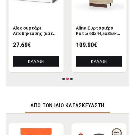
Alex συρτάρι
Alina Συρταριέρα
Αποθήκευσης (κάτω
Κάτω 60x44,5x85εκ
απο κρεβάτι)
Σονόμα-Μόκκα
120x63εκ Λευκό-
27.69€
109.90€
Γραφίτης
ΚΑΛΆΘΙ
ΚΑΛΆΘΙ
ΑΠΌ ΤΟΝ ΊΔΙΟ ΚΑΤΑΣΚΕΥΑΣΤΉ