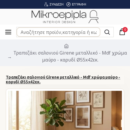
ΣΎΝΔΕΣΗ
ΕΓΓΡΑΦΉ
0
Τραπεζάκι σαλονιού Girene μεταλλικό - Mdf χρώμα
μαύρο - καρυδί Ø55x42εκ.
Τραπεζάκι σαλονιού Girene μεταλλικό - Mdf χρώμα μαύρο -
καρυδί Ø55x42εκ.